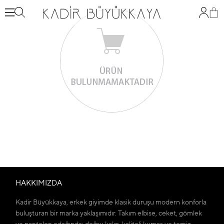
HAKKIMIZDA
Kadir Büyükkaya, erkek giyimde klasik duruşu modern konforla
buluşturan bir marka yaklaşımıdır. Takım elbise, ceket, gömlek