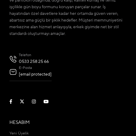
ve pantolon odağında; doğru kalıp, kaliteli kumaş ve temiz
işçilikle gün boyu formunu koruyan parçalar sunar. İş
hayatından özel davetlere kadar her ortamda güven veren,
abartısız ama güçlü bir şıklık hedefler. Müşteri memnuniyetini
merkezine alan hizmet anlayışıyla, erkek giyimde net bir stil
standardı oluşturmayı amaçlar.
Telefon
0533 258 25 66
E-Posta
[email protected]
HESABIM
Yeni Üyelik