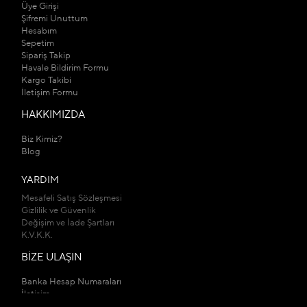
Üye Girişi
Şifremi Unuttum
Hesabım
Sepetim
Sipariş Takip
Havale Bildirim Formu
Kargo Takibi
İletişim Formu
HAKKIMIZDA
Biz Kimiz?
Blog
YARDIM
Mesafeli Satış Sözleşmesi
Gizlilik ve Güvenlik
Değişim ve İade Şartları
K.V.K.K.
BİZE ULAŞIN
Banka Hesap Numaraları
İletişim
Mağazalarımız