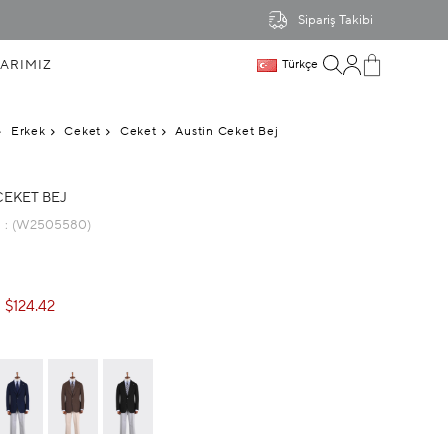
Sipariş Takibi
ARIMIZ
Türkçe
Erkek
Ceket
Ceket
Austin Ceket Bej
CEKET BEJ
u
(W2505580)
$124.42