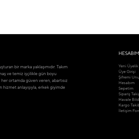
HESABI
Yeni Üyelik
şturan bir marka yaklaşımıdır. Takım
Üye Girişi
maş ve temiz işçilikle gün boyu
Şifremi Un
r her ortamda güven veren, abartısız
Hesabım
n hizmet anlayışıyla, erkek giyimde
Sepetim
Sipariş Tak
Havale Bil
Kargo Taki
İletişim Fo