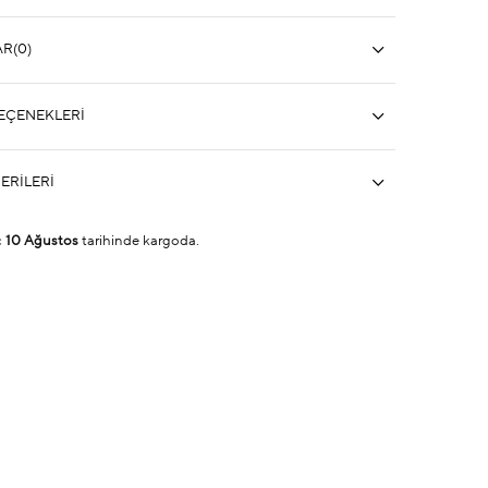
AR
(0)
EÇENEKLERI
ERILERI
ç
10 Ağustos
tarihinde kargoda.