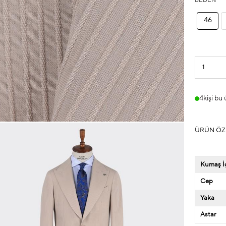
BEDEN
46
4
kişi bu
ÜRÜN ÖZ
Kumaş İç
Cep
Yaka
Astar