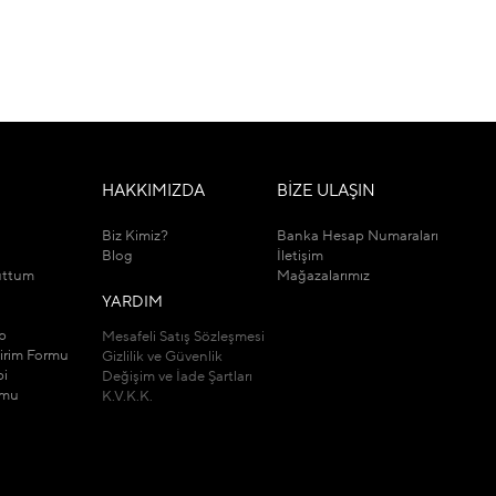
M
HAKKIMIZDA
BİZE ULAŞIN
Biz Kimiz?
Banka Hesap Numaraları
Blog
İletişim
uttum
Mağazalarımız
YARDIM
ip
Mesafeli Satış Sözleşmesi
dirim Formu
Gizlilik ve Güvenlik
bi
Değişim ve İade Şartları
rmu
K.V.K.K.