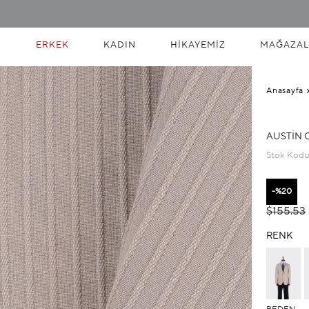
ERKEK
KADIN
HIKAYEMIZ
MAĞAZAL
Anasayfa
AUSTIN 
Stok Kod
20
$155.53
RENK