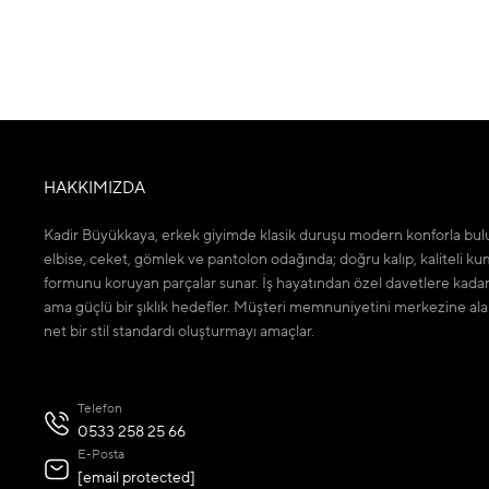
HAKKIMIZDA
Kadir Büyükkaya, erkek giyimde klasik duruşu modern konforla bulu
elbise, ceket, gömlek ve pantolon odağında; doğru kalıp, kaliteli ku
formunu koruyan parçalar sunar. İş hayatından özel davetlere kada
ama güçlü bir şıklık hedefler. Müşteri memnuniyetini merkezine ala
net bir stil standardı oluşturmayı amaçlar.
Telefon
0533 258 25 66
E-Posta
[email protected]