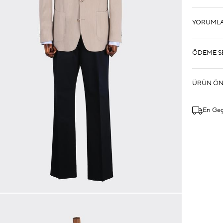
YORUML
ÖDEME S
ÜRÜN ÖN
En Ge