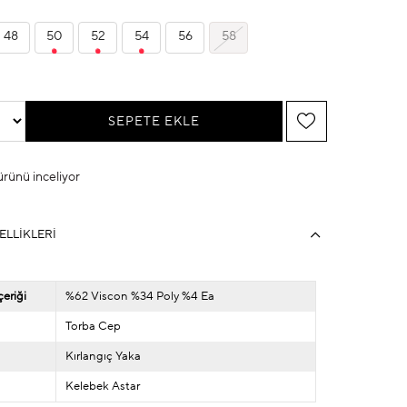
48
50
52
54
56
58
 ürünü inceliyor
ELLIKLERI
eriği
%62 Viscon %34 Poly %4 Ea
Torba Cep
Kırlangıç Yaka
Kelebek Astar