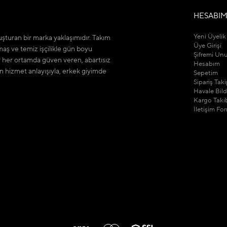
HESABI
Yeni Üyelik
şturan bir marka yaklaşımıdır. Takım
Üye Girişi
maş ve temiz işçilikle gün boyu
Şifremi Un
r her ortamda güven veren, abartısız
Hesabım
n hizmet anlayışıyla, erkek giyimde
Sepetim
Sipariş Tak
Havale Bil
Kargo Taki
İletişim Fo