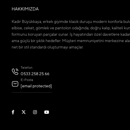
HAKKIMIZDA
Kadir Büyükkaya, erkek giyimde klasik duruşu modern konforla bulu
elbise, ceket, gömlek ve pantolon odağında; doğru kalıp, kaliteli ku
formunu koruyan parçalar sunar. İş hayatından özel davetlere kada
ama güçlü bir şıklık hedefler. Müşteri memnuniyetini merkezine ala
net bir stil standardı oluşturmayı amaçlar.
Telefon
0533 258 25 66
E-Posta
[email protected]