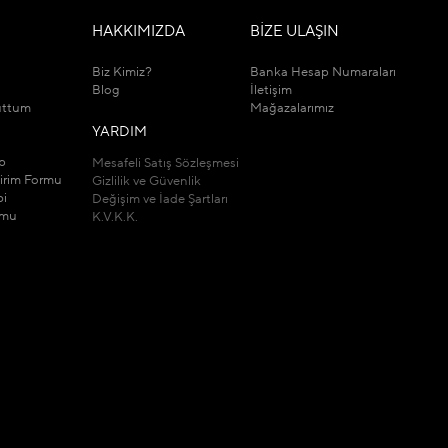
M
HAKKIMIZDA
BİZE ULAŞIN
Biz Kimiz?
Banka Hesap Numaraları
Blog
İletişim
uttum
Mağazalarımız
YARDIM
ip
Mesafeli Satış Sözleşmesi
dirim Formu
Gizlilik ve Güvenlik
bi
Değişim ve İade Şartları
rmu
K.V.K.K.