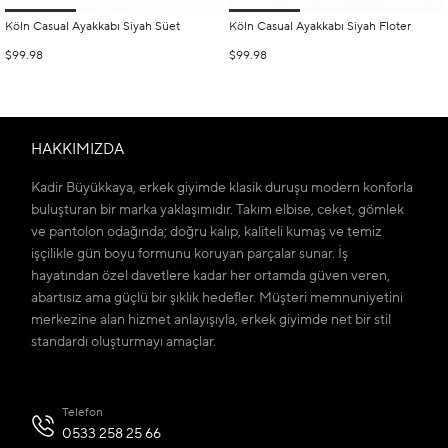
Köln Casual Ayakkabı Siyah Süet
Köln Casual Ayakkabı Siyah Floter
$99.98
$99.98
HAKKIMIZDA
Kadir Büyükkaya, erkek giyimde klasik duruşu modern konforla
buluşturan bir marka yaklaşımıdır. Takım elbise, ceket, gömlek
ve pantolon odağında; doğru kalıp, kaliteli kumaş ve temiz
işçilikle gün boyu formunu koruyan parçalar sunar. İş
hayatından özel davetlere kadar her ortamda güven veren,
abartısız ama güçlü bir şıklık hedefler. Müşteri memnuniyetini
merkezine alan hizmet anlayışıyla, erkek giyimde net bir stil
standardı oluşturmayı amaçlar.
Telefon
0533 258 25 66