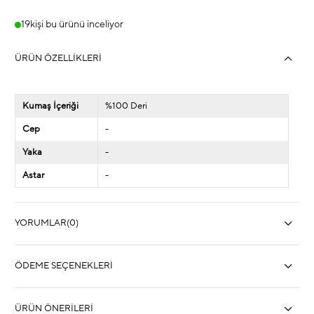
19
kişi bu ürünü inceliyor
ÜRÜN ÖZELLIKLERI
Kumaş İçeriği
%100 Deri
Cep
-
Yaka
-
Astar
-
YORUMLAR
(0)
ÖDEME SEÇENEKLERI
ÜRÜN ÖNERILERI