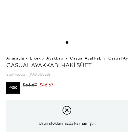
Anasayfa
Erkek
Ayakkabı
Casual Ayakkabı
Casual Ayakk
CASUAL AYAKKABI HAKI SÜET
Stok Kodu
(KAX8553S)
$66.67
$46.67
30
Ürün stoklarımızda kalmamıştır.