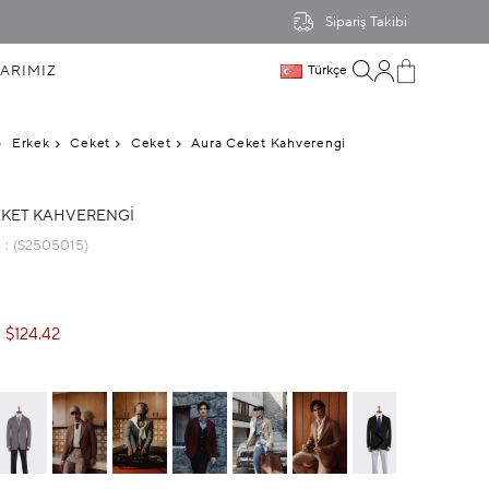
Sipariş Takibi
ARIMIZ
Türkçe
Erkek
Ceket
Ceket
Aura Ceket Kahverengi
KET KAHVERENGI
u
(S2505015)
$124.42