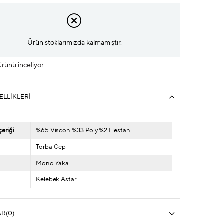
Ürün stoklarımızda kalmamıştır.
 ürünü inceliyor
ELLIKLERI
eriği
%65 Viscon %33 Poly.%2 Elestan
Torba Cep
Mono Yaka
Kelebek Astar
AR
(0)