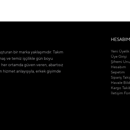
HESABI
Yeni Üyelik
şturan bir marka yaklaşımıdır. Takım
Üye Girişi
maş ve temiz işçilikle gün boyu
Şifremi Un
r her ortamda güven veren, abartısız
Hesabım
n hizmet anlayışıyla, erkek giyimde
Sepetim
Sipariş Tak
Havale Bil
Kargo Taki
İletişim Fo