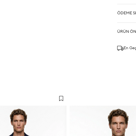
ÖDEME S
ÜRÜN ÖN
En Ge