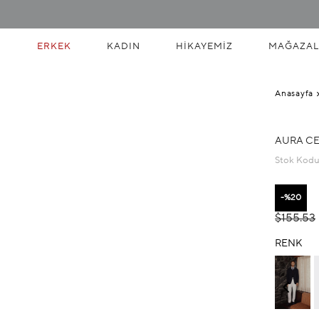
ERKEK
KADIN
HIKAYEMIZ
MAĞAZAL
Anasayfa
AURA CE
Stok Kod
20
$155.53
RENK