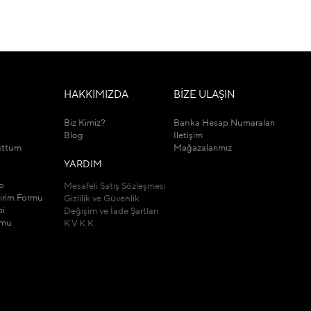
M
HAKKIMIZDA
BİZE ULAŞIN
Biz Kimiz?
Banka Hesap Numaraları
Blog
İletişim
uttum
Mağazalarımız
YARDIM
ip
Mesafeli Satış Sözleşmesi
dirim Formu
Gizlilik ve Güvenlik
bi
Değişim ve İade Şartları
rmu
K.V.K.K.