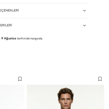
EÇENEKLERI
ERILERI
ç
9 Ağustos
tarihinde kargoda.