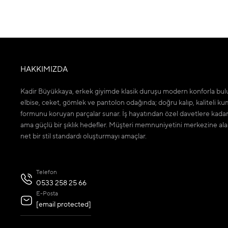
HAKKIMIZDA
Kadir Büyükkaya, erkek giyimde klasik duruşu modern konforla bulu
elbise, ceket, gömlek ve pantolon odağında; doğru kalıp, kaliteli ku
formunu koruyan parçalar sunar. İş hayatından özel davetlere kada
ama güçlü bir şıklık hedefler. Müşteri memnuniyetini merkezine ala
net bir stil standardı oluşturmayı amaçlar.
Telefon
0533 258 25 66
E-Posta
[email protected]