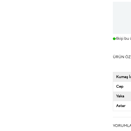
4
kişi bu
ÜRÜN ÖZ
Kumaş İç
Cep
Yaka
Astar
YORUML