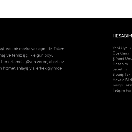
HESABI
Yeni Üyelik
şturan bir marka yaklaşımıdır. Takım
Üye Girişi
maş ve temiz işçilikle gün boyu
Şifremi Un
r her ortamda güven veren, abartısız
Hesabım
n hizmet anlayışıyla, erkek giyimde
Sepetim
Sipariş Tak
Havale Bil
Kargo Taki
İletişim Fo