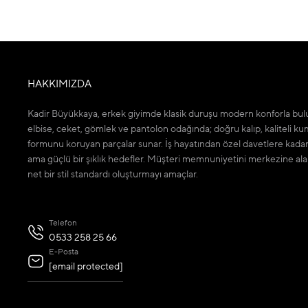
HAKKIMIZDA
Kadir Büyükkaya, erkek giyimde klasik duruşu modern konforla bulu
elbise, ceket, gömlek ve pantolon odağında; doğru kalıp, kaliteli ku
formunu koruyan parçalar sunar. İş hayatından özel davetlere kada
ama güçlü bir şıklık hedefler. Müşteri memnuniyetini merkezine ala
net bir stil standardı oluşturmayı amaçlar.
Telefon
0533 258 25 66
E-Posta
[email protected]