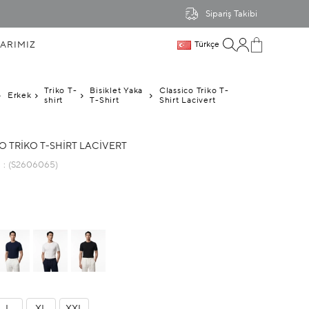
Sipariş Takibi
ARIMIZ
Türkçe
Triko T-
Bisiklet Yaka
Classico Triko T-
Erkek
shirt
T-Shirt
Shirt Lacivert
O TRIKO T-SHIRT LACIVERT
u
(S2606065)