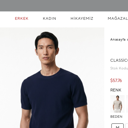
ERKEK
KADIN
HIKAYEMIZ
MAĞAZAL
Anasayfa
CLASSIC
Stok Kod
$57.76
RENK
BEDEN