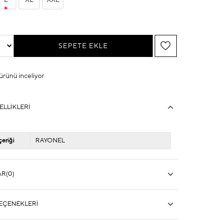
L
XL
XXL
 ürünü inceliyor
ELLIKLERI
eriği
RAYONEL
AR
(0)
EÇENEKLERI