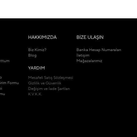
M
HAKKIMIZDA
BİZE ULAŞIN
Biz Kimiz?
Banka Hesap Numaraları
Blog
İletişim
uttum
Mağazalarımız
YARDIM
ip
Mesafeli Satış Sözleşmesi
dirim Formu
Gizlilik ve Güvenlik
bi
Değişim ve İade Şartları
rmu
K.V.K.K.