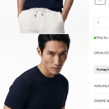
M
11
kişi bu
ÜRÜN ÖZ
Kumaş İç
YORUML
ÖDEME S