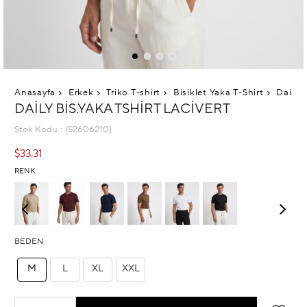
Anasayfa
Erkek
Triko T-shirt
Bisiklet Yaka T-Shirt
Daily B
DAILY BIS.YAKA TSHIRT LACIVERT
Stok Kodu
(S2606210)
$33.31
RENK
BEDEN
M
L
XL
XXL