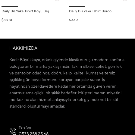
Daily Bis.Yaka Tshirt Koyu Bej
Daily Bis.Yaka Tshirt Bordo
$33.31
$33.31
HAKKIMIZDA
Kadir Büyükkaya, erkek giyimde klasik duruşu modern konforla
buluşturan bir marka yaklaşımıdır. Takım elbise, ceket, gömlek
ve pantolon odağında; doğru kalıp, kaliteli kumaş ve temiz
işçilikle gün boyu formunu koruyan parçalar sunar. İş
hayatından özel davetlere kadar her ortamda güven veren,
abartısız ama güçlü bir şıklık hedefler. Müşteri memnuniyetini
merkezine alan hizmet anlayışıyla, erkek giyimde net bir stil
standardı oluşturmayı amaçlar.
Telefon
0533 258 25 66