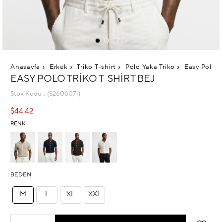
Anasayfa
Erkek
Triko T-shirt
Polo Yaka Triko
Easy Polo T
EASY POLO TRIKO T-SHIRT BEJ
Stok Kodu
(S2606071)
$44.42
RENK
BEDEN
M
L
XL
XXL