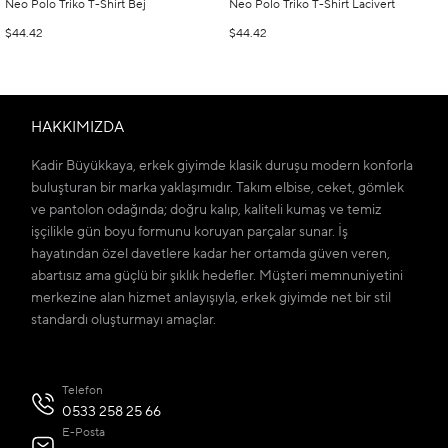
Neo Polo Triko T-Shirt Bej
Neo Polo Triko T-Shirt Lacivert
$44.42
$44.42
HAKKIMIZDA
Kadir Büyükkaya, erkek giyimde klasik duruşu modern konforla
buluşturan bir marka yaklaşımıdır. Takım elbise, ceket, gömlek
ve pantolon odağında; doğru kalıp, kaliteli kumaş ve temiz
işçilikle gün boyu formunu koruyan parçalar sunar. İş
hayatından özel davetlere kadar her ortamda güven veren,
abartısız ama güçlü bir şıklık hedefler. Müşteri memnuniyetini
merkezine alan hizmet anlayışıyla, erkek giyimde net bir stil
standardı oluşturmayı amaçlar.
Telefon
0533 258 25 66
E-Posta