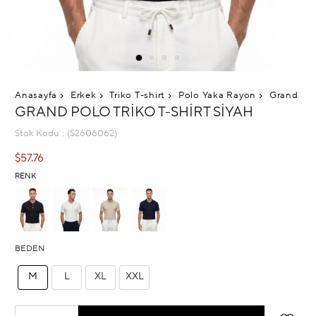
Anasayfa
Erkek
Triko T-shirt
Polo Yaka Rayon
Grand Polo
GRAND POLO TRIKO T-SHIRT SIYAH
Stok Kodu
(S2606062)
$57.76
RENK
BEDEN
M
L
XL
XXL