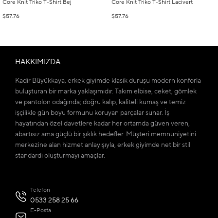
Core Knit Triko T-Shirt Bej
Core Knit Triko T-Shirt Lacivert
$57.76
$57.76
HAKKIMIZDA
Kadir Büyükkaya, erkek giyimde klasik duruşu modern konforla
buluşturan bir marka yaklaşımıdır. Takım elbise, ceket, gömlek
ve pantolon odağında; doğru kalıp, kaliteli kumaş ve temiz
işçilikle gün boyu formunu koruyan parçalar sunar. İş
hayatından özel davetlere kadar her ortamda güven veren,
abartısız ama güçlü bir şıklık hedefler. Müşteri memnuniyetini
merkezine alan hizmet anlayışıyla, erkek giyimde net bir stil
standardı oluşturmayı amaçlar.
Telefon
0533 258 25 66
E-Posta