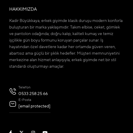
HAKKIMIZDA
Kadir Büyükkaya, erkek giyimde klasik duruşu modern konforla
buluşturan bir marka yaklaşımıdır. Takım elbise, ceket, gömlek
ve pantolon odağında; doğru kalıp, kaliteli kumaş ve temiz
işçilikle gün boyu formunu koruyan parçalar sunar. İş
hayatından özel davetlere kadar her ortamda güven veren,
abartısız ama güçlü bir şıklık hedefler. Müşteri memnuniyetini
merkezine alan hizmet anlayışıyla, erkek giyimde net bir stil
standardı oluşturmayı amaçlar.
Telefon
0533 258 25 66
E-Posta
[email protected]