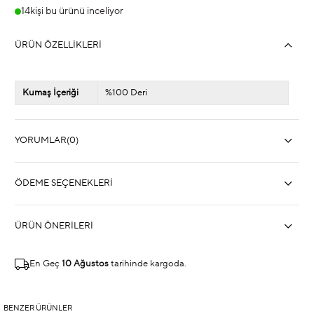
14
kişi bu ürünü inceliyor
ÜRÜN ÖZELLIKLERI
Kumaş İçeriği
%100 Deri
YORUMLAR
(0)
ÖDEME SEÇENEKLERI
ÜRÜN ÖNERILERI
En Geç
10 Ağustos
tarihinde kargoda.
BENZER ÜRÜNLER