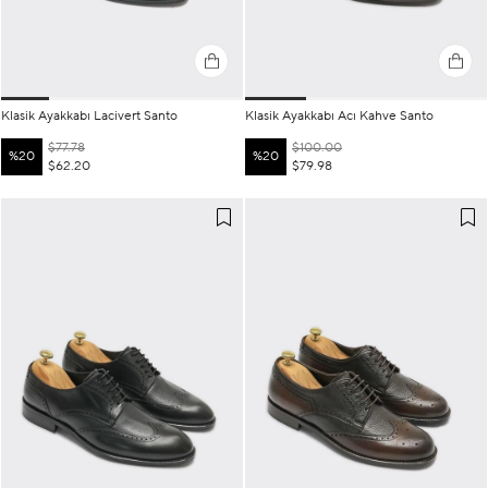
Klasik Ayakkabı Lacivert Santo
Klasik Ayakkabı Acı Kahve Santo
$77.78
$100.00
%20
%20
$62.20
$79.98