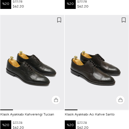
$77.78
$77.78
%20
%20
$62.20
$62.20
Klasik Ayakkabı Kahverengi Tucsan
Klasik Ayakkabı Acı Kahve Santo
$77.78
$77.78
%20
%20
$62.20
$62.20