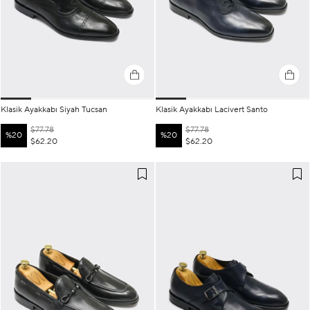
Klasik Ayakkabı Siyah Tucsan
Klasik Ayakkabı Lacivert Santo
$77.78
$77.78
%20
%20
$62.20
$62.20