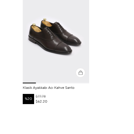
Klasik Ayakkabı Acı Kahve Santo
$77.78
%20
$62.20