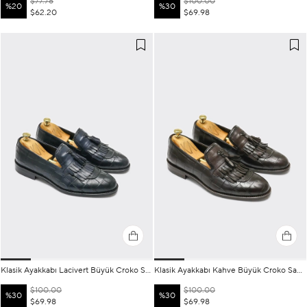
$77.78
$100.00
%20
%30
$62.20
$69.98
Klasik Ayakkabı Lacivert Büyük Croko Santo
Klasik Ayakkabı Kahve Büyük Croko Santo
$100.00
$100.00
%30
%30
$69.98
$69.98