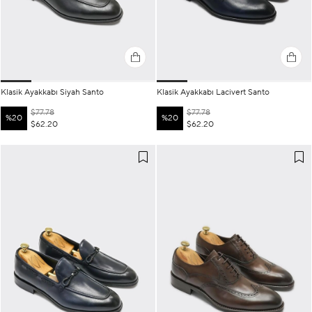
Klasik Ayakkabı Siyah Santo
Klasik Ayakkabı Lacivert Santo
$77.78
$77.78
%20
%20
$62.20
$62.20