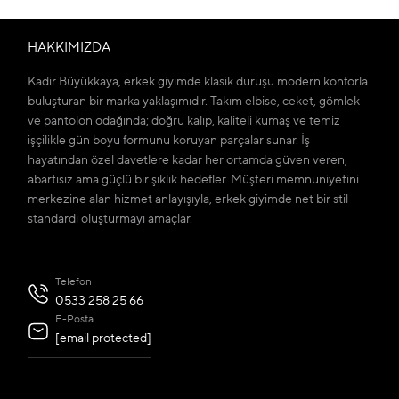
HAKKIMIZDA
Kadir Büyükkaya, erkek giyimde klasik duruşu modern konforla
buluşturan bir marka yaklaşımıdır. Takım elbise, ceket, gömlek
ve pantolon odağında; doğru kalıp, kaliteli kumaş ve temiz
işçilikle gün boyu formunu koruyan parçalar sunar. İş
hayatından özel davetlere kadar her ortamda güven veren,
abartısız ama güçlü bir şıklık hedefler. Müşteri memnuniyetini
merkezine alan hizmet anlayışıyla, erkek giyimde net bir stil
standardı oluşturmayı amaçlar.
Telefon
0533 258 25 66
E-Posta
[email protected]