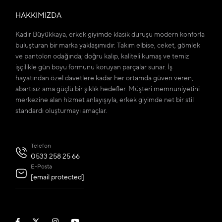
HAKKIMIZDA
Kadir Büyükkaya, erkek giyimde klasik duruşu modern konforla
buluşturan bir marka yaklaşımıdır. Takım elbise, ceket, gömlek
ve pantolon odağında; doğru kalıp, kaliteli kumaş ve temiz
işçilikle gün boyu formunu koruyan parçalar sunar. İş
hayatından özel davetlere kadar her ortamda güven veren,
abartısız ama güçlü bir şıklık hedefler. Müşteri memnuniyetini
merkezine alan hizmet anlayışıyla, erkek giyimde net bir stil
standardı oluşturmayı amaçlar.
Telefon
0533 258 25 66
E-Posta
[email protected]