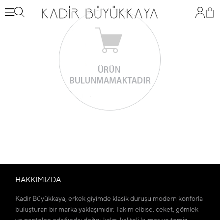
HAKKIMIZDA
Kadir Büyükkaya, erkek giyimde klasik duruşu modern konforla
buluşturan bir marka yaklaşımıdır. Takım elbise, ceket, gömlek