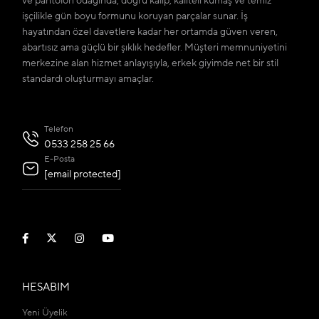
ve pantolon odağında; doğru kalıp, kaliteli kumaş ve temiz
işçilikle gün boyu formunu koruyan parçalar sunar. İş
hayatından özel davetlere kadar her ortamda güven veren,
abartısız ama güçlü bir şıklık hedefler. Müşteri memnuniyetini
merkezine alan hizmet anlayışıyla, erkek giyimde net bir stil
standardı oluşturmayı amaçlar.
Telefon
0533 258 25 66
E-Posta
[email protected]
HESABIM
Yeni Üyelik