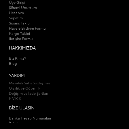
Üye Girişi
Şifremi Unuttum
Hesabım
Sepetim
Sipariş Takip
Havale Bildirim Formu
Kargo Takibi
İletişim Formu
HAKKIMIZDA
Biz Kimiz?
Blog
YARDIM
Mesafeli Satış Sözleşmesi
Gizlilik ve Güvenlik
Değişim ve İade Şartları
K.V.K.K.
BİZE ULAŞIN
Banka Hesap Numaraları
İletişim
Mağazalarımız