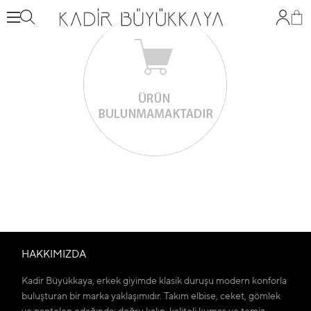
HAKKIMIZDA
Kadir Büyükkaya, erkek giyimde klasik duruşu modern konforla
buluşturan bir marka yaklaşımıdır. Takım elbise, ceket, gömlek