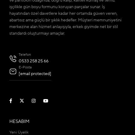
ve pantolon odağında; doğru kalıp, kaliteli kumaş ve temiz
işçilikle gün boyu formunu koruyan parçalar sunar. İş
hayatından özel davetlere kadar her ortamda güven veren,
abartısız ama güçlü bir şıklık hedefler. Müşteri memnuniyetini
merkezine alan hizmet anlayışıyla, erkek giyimde net bir stil
standardı oluşturmayı amaçlar.
Telefon
0533 258 25 66
E-Posta
[email protected]
HESABIM
Yeni Üyelik