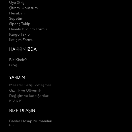
Üye Girişi
Şifremi Unuttum
Hesabım
Sepetim
Sipariş Takip
Havale Bildirim Formu
Kargo Takibi
İletişim Formu
HAKKIMIZDA
Biz Kimiz?
Blog
YARDIM
Mesafeli Satış Sözleşmesi
Gizlilik ve Güvenlik
Değişim ve İade Şartları
K.V.K.K.
BİZE ULAŞIN
Banka Hesap Numaraları
İletişim
Mağazalarımız