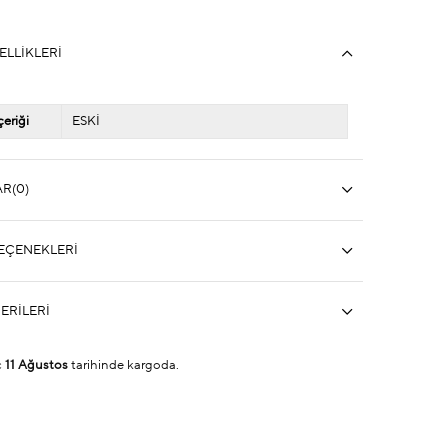
ELLIKLERI
eriği
ESKİ
AR
(0)
EÇENEKLERI
ERILERI
ç
11 Ağustos
tarihinde kargoda.