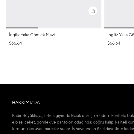
İngiliz Yaka Gömlek Mavi
İngiliz Yaka G
$66.64
$66.64
HAKKIMIZDA
Kadir Büyükkaya, erkek giyimde klasik duruşu modern konforla bulu
elbise, ceket, gömlek ve pantolon odağında; doğru kalıp, kaliteli ku
formunu koruyan parçalar sunar. İş hayatından özel davetlere kada