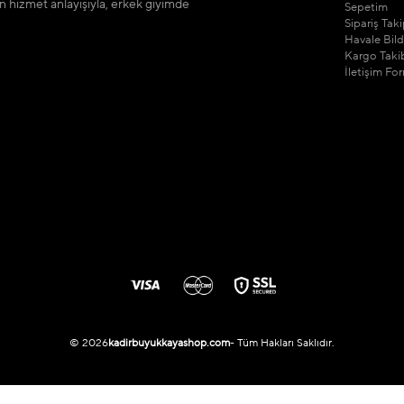
n hizmet anlayışıyla, erkek giyimde
Sepetim
Sipariş Tak
Havale Bil
Kargo Taki
İletişim Fo
© 2026
kadirbuyukkayashop.com
- Tüm Hakları Saklıdır.