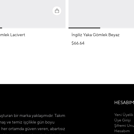
ömlek Lacivert
İngiliz Yaka Gömlek Beyaz
$66.64
HESABI
Yeni Üyelik
şturan bir marka yaklaşımıdır. Takım
Üye Girişi
maş ve temiz işçilikle gün boyu
Şifremi Un
r her ortamda güven veren, abartısız
Hesabım