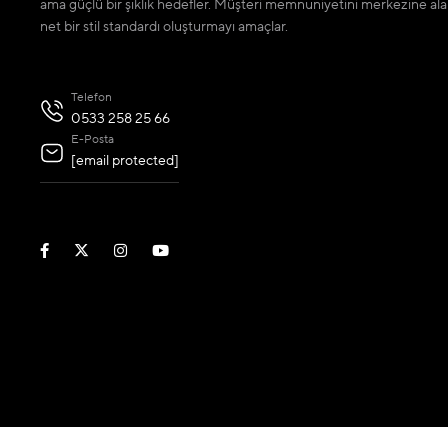
ama güçlü bir şıklık hedefler. Müşteri memnuniyetini merkezine ala
net bir stil standardı oluşturmayı amaçlar.
Telefon
0533 258 25 66
E-Posta
[email protected]