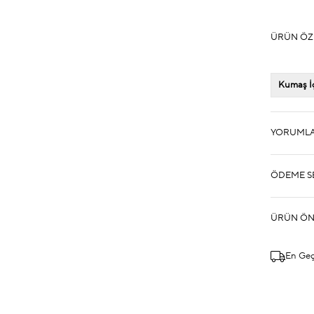
ÜRÜN ÖZ
Kumaş İç
YORUML
ÖDEME S
ÜRÜN ÖN
En Ge