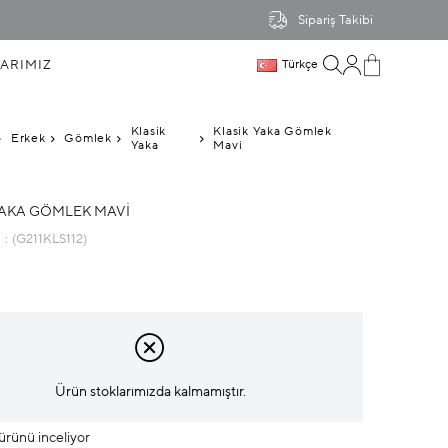
Sipariş Takibi
ARIMIZ
Türkçe
Klasik
Klasik Yaka Gömlek
Erkek
Gömlek
Yaka
Mavi
YAKA GÖMLEK MAVI
u
(G211KLS112)
Ürün stoklarımızda kalmamıştır.
 ürünü inceliyor