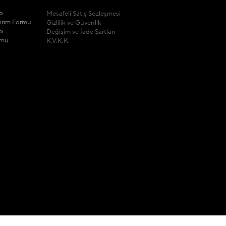
ip
Mesafeli Satış Sözleşmesi
dirim Formu
Gizlilik ve Güvenlik
bi
Değişim ve İade Şartları
rmu
K.V.K.K.