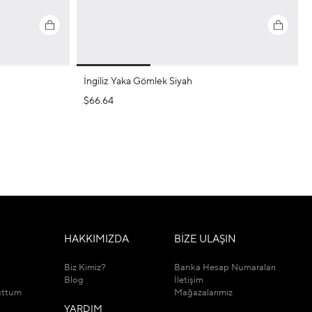
İngiliz Yaka Gömlek Siyah
$66.64
M
HAKKIMIZDA
BİZE ULAŞIN
Biz Kimiz?
Banka Hesap Numaraları
Blog
İletişim
uttum
Mağazalarımız
YARDIM