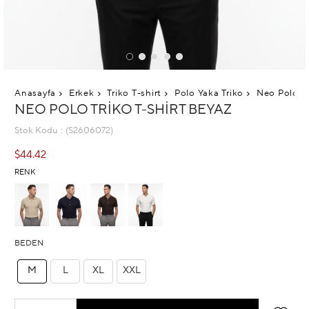
Anasayfa
Erkek
Triko T-shirt
Polo Yaka Triko
Neo Polo Tr
NEO POLO TRIKO T-SHIRT BEYAZ
Stok Kodu
(S2606072)
$44.42
RENK
BEDEN
M
L
XL
XXL