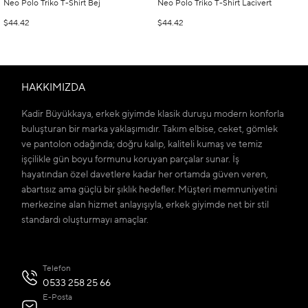
Neo Polo Triko T-Shirt Bej
Neo Polo Triko T-Shirt Lacivert
$44.42
$44.42
HAKKIMIZDA
Kadir Büyükkaya, erkek giyimde klasik duruşu modern konforla
buluşturan bir marka yaklaşımıdır. Takım elbise, ceket, gömlek
ve pantolon odağında; doğru kalıp, kaliteli kumaş ve temiz
işçilikle gün boyu formunu koruyan parçalar sunar. İş
hayatından özel davetlere kadar her ortamda güven veren,
abartısız ama güçlü bir şıklık hedefler. Müşteri memnuniyetini
merkezine alan hizmet anlayışıyla, erkek giyimde net bir stil
standardı oluşturmayı amaçlar.
Telefon
0533 258 25 66
E-Posta