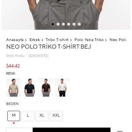
Anasayfa
Erkek
Triko T-shirt
Polo Yaka Triko
Neo Polo Tr
NEO POLO TRIKO T-SHIRT BEJ
Stok Kodu
(S2606072)
$44.42
RENK
BEDEN
M
L
XL
XXL