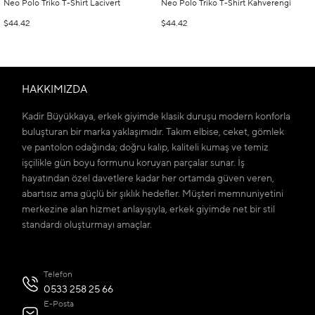
Neo Polo Triko T-Shirt Lacivert
Neo Polo Triko T-Shirt Kahverengi
$44.42
$44.42
HAKKIMIZDA
Kadir Büyükkaya, erkek giyimde klasik duruşu modern konforla
buluşturan bir marka yaklaşımıdır. Takım elbise, ceket, gömlek
ve pantolon odağında; doğru kalıp, kaliteli kumaş ve temiz
işçilikle gün boyu formunu koruyan parçalar sunar. İş
hayatından özel davetlere kadar her ortamda güven veren,
abartısız ama güçlü bir şıklık hedefler. Müşteri memnuniyetini
merkezine alan hizmet anlayışıyla, erkek giyimde net bir stil
standardı oluşturmayı amaçlar.
Telefon
0533 258 25 66
E-Posta