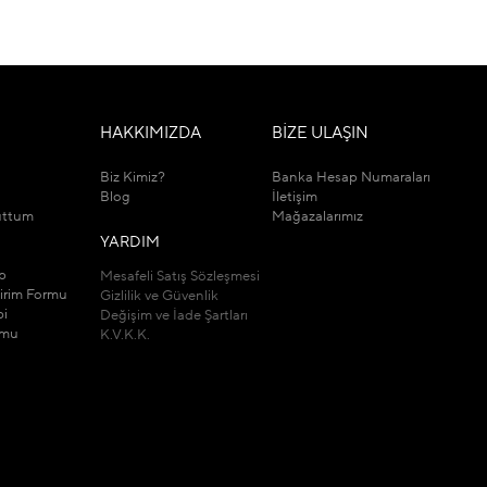
M
HAKKIMIZDA
BİZE ULAŞIN
Biz Kimiz?
Banka Hesap Numaraları
Blog
İletişim
uttum
Mağazalarımız
YARDIM
ip
Mesafeli Satış Sözleşmesi
dirim Formu
Gizlilik ve Güvenlik
bi
Değişim ve İade Şartları
rmu
K.V.K.K.