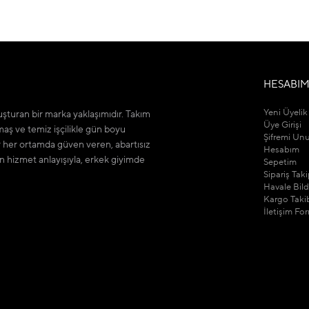
HESABI
Yeni Üyelik
şturan bir marka yaklaşımıdır. Takım
Üye Girişi
maş ve temiz işçilikle gün boyu
Şifremi Un
r her ortamda güven veren, abartısız
Hesabım
n hizmet anlayışıyla, erkek giyimde
Sepetim
Sipariş Tak
Havale Bil
Kargo Taki
İletişim Fo