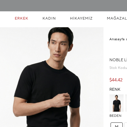
ERKEK
KADIN
HIKAYEMIZ
MAĞAZAL
Anasayfa
NOBLE LI
Stok Kod
$44.42
RENK
BEDEN