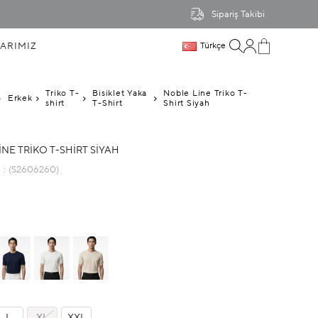
Sipariş Takibi
ARIMIZ
Türkçe
Triko T-
Bisiklet Yaka
Noble Line Triko T-
Erkek
shirt
T-Shirt
Shirt Siyah
NE TRIKO T-SHIRT SIYAH
u
(S2606260)