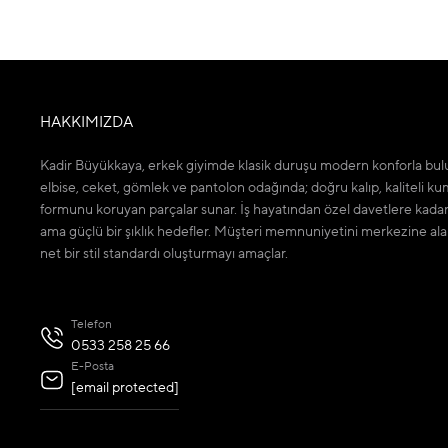
HAKKIMIZDA
Kadir Büyükkaya, erkek giyimde klasik duruşu modern konforla bulu
elbise, ceket, gömlek ve pantolon odağında; doğru kalıp, kaliteli ku
formunu koruyan parçalar sunar. İş hayatından özel davetlere kada
ama güçlü bir şıklık hedefler. Müşteri memnuniyetini merkezine ala
net bir stil standardı oluşturmayı amaçlar.
Telefon
0533 258 25 66
E-Posta
[email protected]