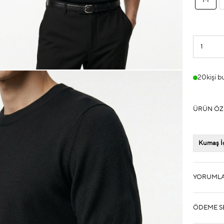
M
20
kişi b
ÜRÜN ÖZ
Kumaş İç
YORUML
ÖDEME S