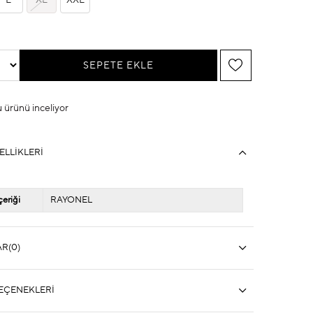
L
XL
XXL
u ürünü inceliyor
ELLIKLERI
eriği
RAYONEL
AR
(0)
EÇENEKLERI