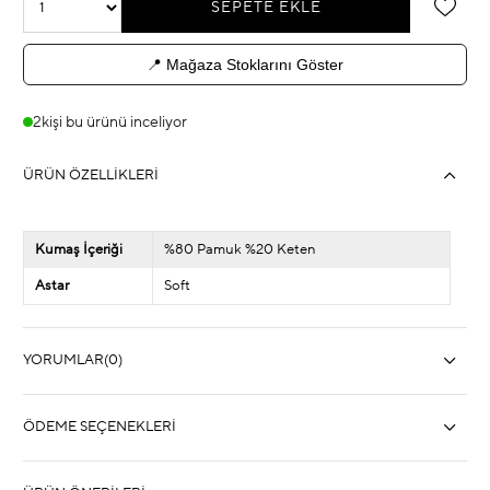
📍 Mağaza Stoklarını Göster
2
kişi bu ürünü inceliyor
ÜRÜN ÖZELLIKLERI
Kumaş İçeriği
%80 Pamuk %20 Keten
Astar
Soft
YORUMLAR
(0)
ÖDEME SEÇENEKLERI