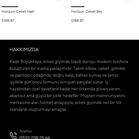
Horizon Ceket Haki
Horizon Ceket Bej
$188.87
$188.87
HAKKIMIZDA
Kadir Büyükkaya, erkek giyimde klasik duruşu modern konforla
buluşturan bir marka yaklaşımıdır. Takım elbise, ceket, gömlek
ve pantolon odağında; doğru kalıp, kaliteli kumaş ve temiz
işçilikle gün boyu formunu koruyan parçalar sunar. İş
hayatından özel davetlere kadar her ortamda güven veren,
abartısız ama güçlü bir şıklık hedefler. Müşteri memnuniyetini
merkezine alan hizmet anlayışıyla, erkek giyimde net bir stil
standardı oluşturmayı amaçlar.
Telefon
0533 258 25 66