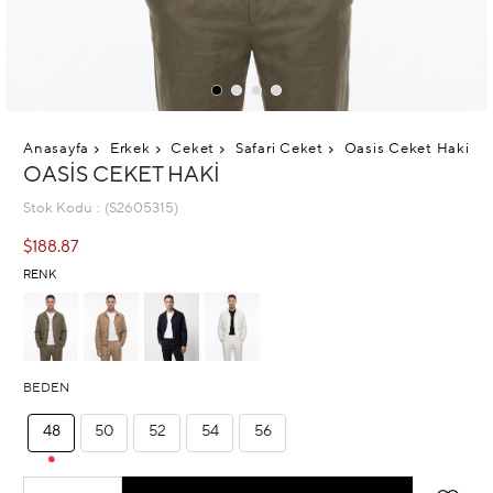
Anasayfa
Erkek
Ceket
Safari Ceket
Oasis Ceket Haki
OASIS CEKET HAKI
Stok Kodu
(S2605315)
$188.87
RENK
BEDEN
48
50
52
54
56