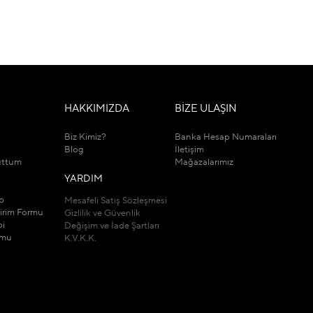
M
HAKKIMIZDA
BİZE ULAŞIN
Biz Kimiz?
Banka Hesap Numaraları
Blog
İletişim
uttum
Mağazalarımız
YARDIM
ip
Mesafeli Satış Sözleşmesi
dirim Formu
Gizlilik ve Güvenlik
bi
Değişim ve İade Şartları
rmu
K.V.K.K.