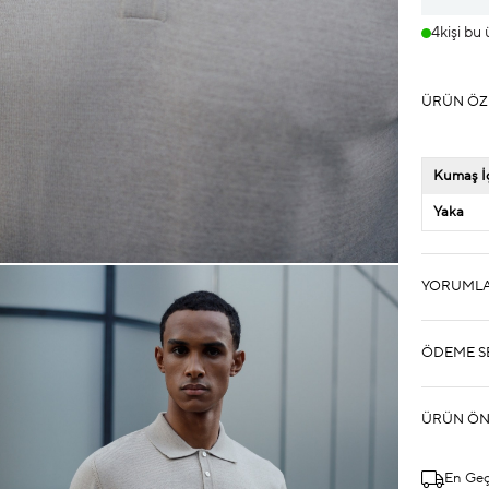
4
kişi bu
ÜRÜN ÖZ
Kumaş İç
Yaka
YORUML
ÖDEME S
ÜRÜN ÖN
En Ge