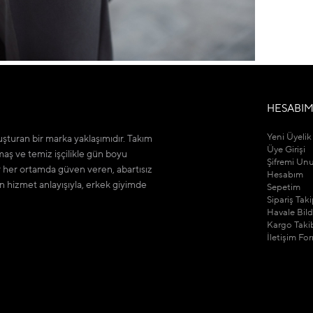
HESABI
Yeni Üyelik
şturan bir marka yaklaşımıdır. Takım
Üye Girişi
maş ve temiz işçilikle gün boyu
Şifremi Un
r her ortamda güven veren, abartısız
Hesabım
n hizmet anlayışıyla, erkek giyimde
Sepetim
Sipariş Tak
Havale Bil
Kargo Taki
İletişim Fo