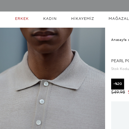
ERKEK
KADIN
HIKAYEMIZ
MAĞAZAL
Anasayfa
PEARL P
Stok Kod
20
$49.98