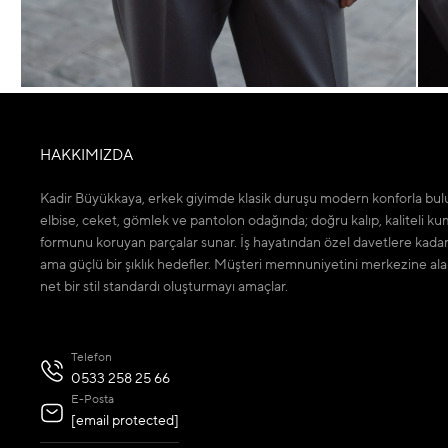
HAKKIMIZDA
Kadir Büyükkaya, erkek giyimde klasik duruşu modern konforla bulu
elbise, ceket, gömlek ve pantolon odağında; doğru kalıp, kaliteli ku
formunu koruyan parçalar sunar. İş hayatından özel davetlere kada
ama güçlü bir şıklık hedefler. Müşteri memnuniyetini merkezine ala
net bir stil standardı oluşturmayı amaçlar.
Telefon
0533 258 25 66
E-Posta
[email protected]