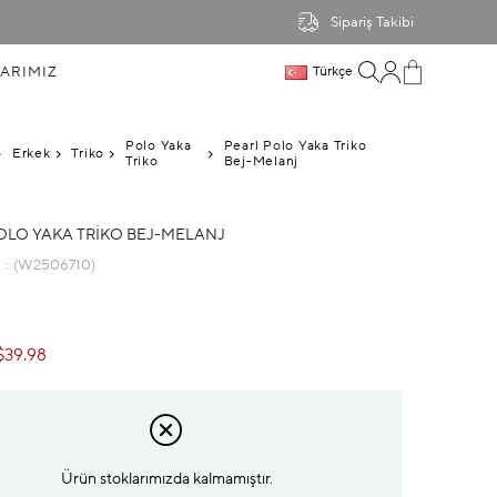
Sipariş Takibi
ARIMIZ
Türkçe
Polo Yaka
Pearl Polo Yaka Triko
Erkek
Triko
Triko
Bej-Melanj
OLO YAKA TRIKO BEJ-MELANJ
u
(W2506710)
$39.98
Ürün stoklarımızda kalmamıştır.