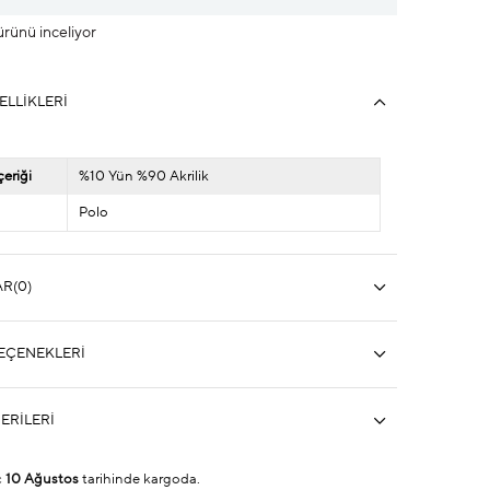
 ürünü inceliyor
ELLIKLERI
eriği
%10 Yün %90 Akrilik
Polo
AR
(0)
EÇENEKLERI
ERILERI
ç
10 Ağustos
tarihinde kargoda.