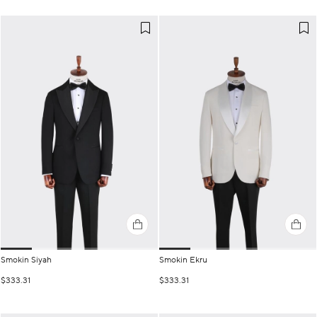
Smokin Siyah
Smokin Ekru
$333.31
$333.31