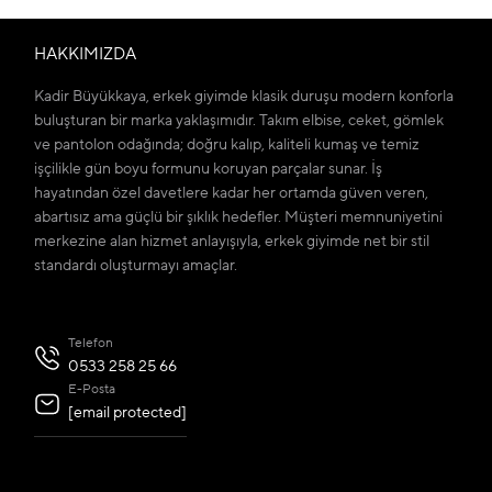
HAKKIMIZDA
Kadir Büyükkaya, erkek giyimde klasik duruşu modern konforla
buluşturan bir marka yaklaşımıdır. Takım elbise, ceket, gömlek
ve pantolon odağında; doğru kalıp, kaliteli kumaş ve temiz
işçilikle gün boyu formunu koruyan parçalar sunar. İş
hayatından özel davetlere kadar her ortamda güven veren,
abartısız ama güçlü bir şıklık hedefler. Müşteri memnuniyetini
merkezine alan hizmet anlayışıyla, erkek giyimde net bir stil
standardı oluşturmayı amaçlar.
Telefon
0533 258 25 66
E-Posta
[email protected]