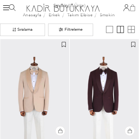
Smokin
(15 Ürün)
Anasayfa
Erkek
Takım Elbise
Smokin
Sıralama
Filtreleme