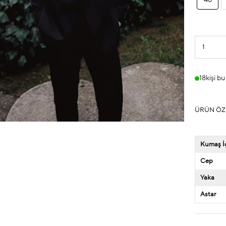
46
18
kişi b
ÜRÜN ÖZ
Kumaş İç
Cep
Yaka
Astar