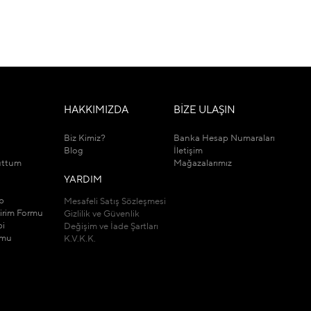
M
HAKKIMIZDA
BİZE ULAŞIN
Biz Kimiz?
Banka Hesap Numaraları
Blog
İletişim
uttum
Mağazalarımız
YARDIM
ip
Mesafeli Satış Sözleşmesi
dirim Formu
Gizlilik ve Güvenlik
bi
Değişim ve İade Şartları
rmu
K.V.K.K.