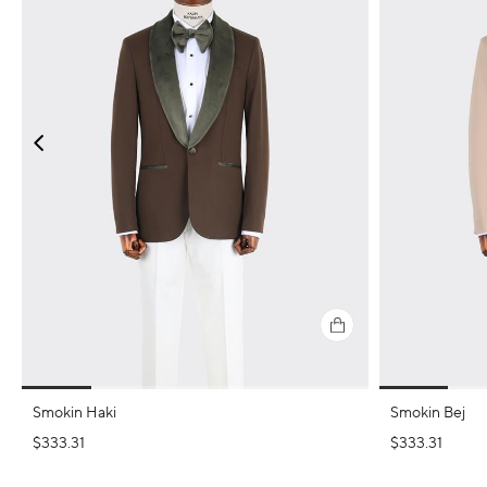
Smokin Haki
Smokin Bej
$333.31
$333.31