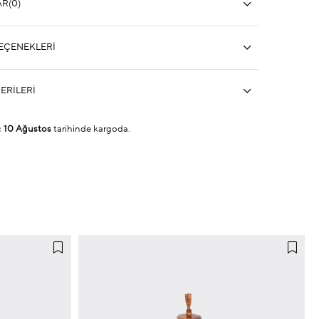
AR
(0)
EÇENEKLERI
ERILERI
ç
10 Ağustos
tarihinde kargoda.