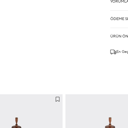
YORUML
ÖDEME S
ÜRÜN ÖN
En Ge