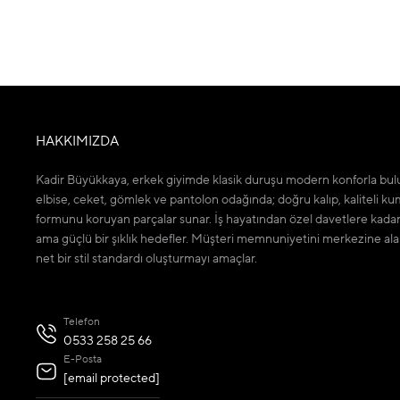
HAKKIMIZDA
Kadir Büyükkaya, erkek giyimde klasik duruşu modern konforla bulu
elbise, ceket, gömlek ve pantolon odağında; doğru kalıp, kaliteli ku
formunu koruyan parçalar sunar. İş hayatından özel davetlere kada
ama güçlü bir şıklık hedefler. Müşteri memnuniyetini merkezine ala
net bir stil standardı oluşturmayı amaçlar.
Telefon
0533 258 25 66
E-Posta
[email protected]