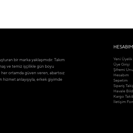
HESABI
Yeni Üyelik
şturan bir marka yaklaşımıdır. Takım
Üye Girişi
maş ve temiz işçilikle gün boyu
Şifremi Un
r her ortamda güven veren, abartısız
Hesabım
n hizmet anlayışıyla, erkek giyimde
Sepetim
Sipariş Tak
Havale Bil
Kargo Taki
İletişim Fo