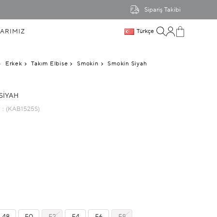
Sipariş Takibi
ARIMIZ
Türkçe
Erkek
Takım Elbise
Smokin
Smokin Siyah
SIYAH
u
(KAB1525S)