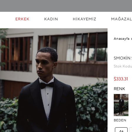
ERKEK
KADIN
HIKAYEMIZ
MAĞAZAL
Anasayfa
SMOKIN 
Stok Kod
$333.31
RENK
BEDEN