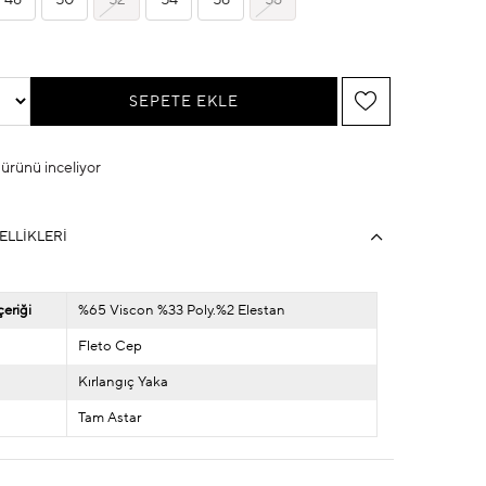
48
50
52
54
56
58
u ürünü inceliyor
ELLIKLERI
eriği
%65 Viscon %33 Poly.%2 Elestan
Fleto Cep
Kırlangıç Yaka
Tam Astar