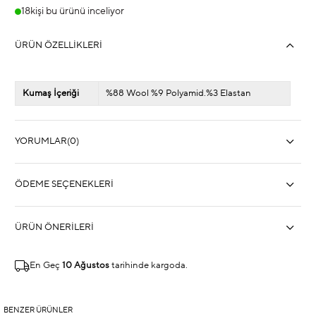
18
kişi bu ürünü inceliyor
ÜRÜN ÖZELLIKLERI
Kumaş İçeriği
%88 Wool %9 Polyamid.%3 Elastan
YORUMLAR
(0)
ÖDEME SEÇENEKLERI
ÜRÜN ÖNERILERI
En Geç
10 Ağustos
tarihinde kargoda.
BENZER ÜRÜNLER