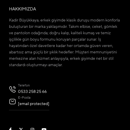
HAKKIMIZDA
Kadir Büyükkaya, erkek giyimde klasik duruşu modern konforla
buluşturan bir marka yaklaşımıdır. Takım elbise, ceket, gömlek
ve pantolon odağında; doğru kalıp, kaliteli kumaş ve temiz
işçilikle gün boyu formunu koruyan parçalar sunar. İş
hayatından özel davetlere kadar her ortamda güven veren,
abartısız ama güçlü bir şıklık hedefler. Müşteri memnuniyetini
merkezine alan hizmet anlayışıyla, erkek giyimde net bir stil
standardı oluşturmayı amaçlar.
Telefon
0533 258 25 66
E-Posta
[email protected]