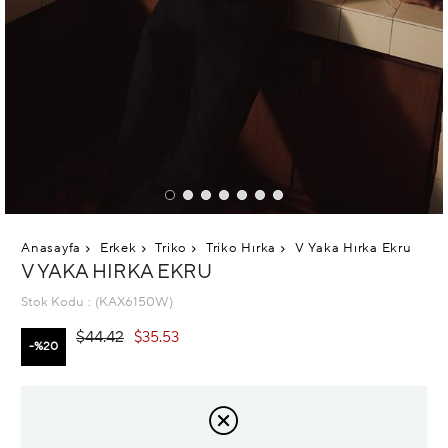
Anasayfa
Erkek
Triko
Triko Hırka
V Yaka Hırka Ekru
V YAKA HIRKA EKRU
Stok Kodu
(KAX6150W)
$44.42
$35.53
20