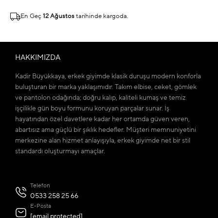
En Geç
12 Ağustos
tarihinde kargoda.
HAKKIMIZDA
Kadir Büyükkaya, erkek giyimde klasik duruşu modern konforla
buluşturan bir marka yaklaşımıdır. Takım elbise, ceket, gömlek
ve pantolon odağında; doğru kalıp, kaliteli kumaş ve temiz
işçilikle gün boyu formunu koruyan parçalar sunar. İş
hayatından özel davetlere kadar her ortamda güven veren,
abartısız ama güçlü bir şıklık hedefler. Müşteri memnuniyetini
merkezine alan hizmet anlayışıyla, erkek giyimde net bir stil
standardı oluşturmayı amaçlar.
Telefon
0533 258 25 66
E-Posta
[email protected]