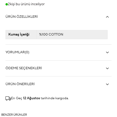
2
kişi bu ürünü inceliyor
ÜRÜN ÖZELLIKLERI
Kumaş İçeriği
%100 COTTON
YORUMLAR
(0)
ÖDEME SEÇENEKLERI
ÜRÜN ÖNERILERI
En Geç
12 Ağustos
tarihinde kargoda.
BENZER ÜRÜNLER