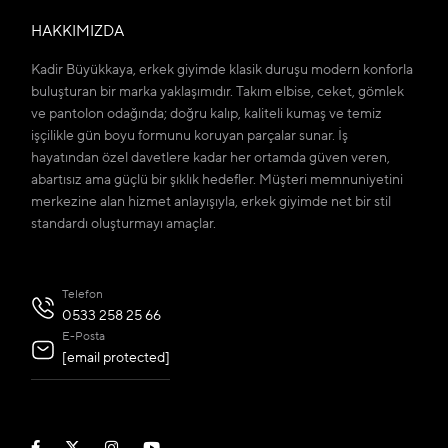
HAKKIMIZDA
Kadir Büyükkaya, erkek giyimde klasik duruşu modern konforla
buluşturan bir marka yaklaşımıdır. Takım elbise, ceket, gömlek
ve pantolon odağında; doğru kalıp, kaliteli kumaş ve temiz
işçilikle gün boyu formunu koruyan parçalar sunar. İş
hayatından özel davetlere kadar her ortamda güven veren,
abartısız ama güçlü bir şıklık hedefler. Müşteri memnuniyetini
merkezine alan hizmet anlayışıyla, erkek giyimde net bir stil
standardı oluşturmayı amaçlar.
Telefon
0533 258 25 66
E-Posta
[email protected]