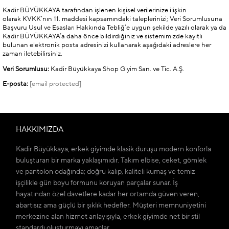
Kadir BÜYÜKKAYA tarafından işlenen kişisel verilerinize ilişkin
olarak KVKK’nın 11. maddesi kapsamındaki taleplerinizi; Veri Sorumlusuna
Başvuru Usul ve Esasları Hakkında Tebliğ’e uygun şekilde yazılı olarak ya da
Kadir BÜYÜKKAYA’a daha önce bildirdiğiniz ve sistemimizde kayıtlı
bulunan elektronik posta adresinizi kullanarak aşağıdaki adreslere her
zaman iletebilirsiniz.
Veri Sorumlusu:
Kadir Büyükkaya Shop Giyim San. ve Tic. A.Ş.
E-posta:
[email protected]
HAKKIMIZDA
Kadir Büyükkaya, erkek giyimde klasik duruşu modern konforla
buluşturan bir marka yaklaşımıdır. Takım elbise, ceket, gömlek
ve pantolon odağında; doğru kalıp, kaliteli kumaş ve temiz
işçilikle gün boyu formunu koruyan parçalar sunar. İş
hayatından özel davetlere kadar her ortamda güven veren,
abartısız ama güçlü bir şıklık hedefler. Müşteri memnuniyetini
merkezine alan hizmet anlayışıyla, erkek giyimde net bir stil
standardı oluşturmayı amaçlar.