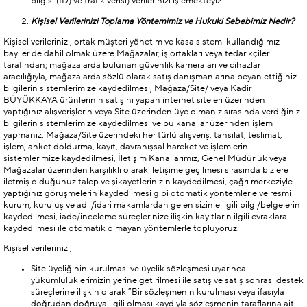
bilgisi (ID) ve trafik verisi) verilerinizi işlemekteyiz.
Kişisel Verilerinizi Toplama Yöntemimiz ve Hukuki Sebebimiz Nedir?
Kişisel verilerinizi, ortak müşteri yönetim ve kasa sistemi kullandığımız
bayiler de dahil olmak üzere Mağazalar, iş ortakları veya tedarikçiler
tarafından; mağazalarda bulunan güvenlik kameraları ve cihazlar
aracılığıyla, mağazalarda sözlü olarak satış danışmanlarına beyan ettiğiniz
bilgilerin sistemlerimize kaydedilmesi, Mağaza/Site/ veya Kadir
BÜYÜKKAYA ürünlerinin satışını yapan internet siteleri üzerinden
yaptığınız alışverişlerin veya Site üzerinden üye olmanız sırasında verdiğiniz
bilgilerin sistemlerimize kaydedilmesi ve bu kanallar üzerinden işlem
yapmanız, Mağaza/Site üzerindeki her türlü alışveriş, tahsilat, teslimat,
işlem, anket doldurma, kayıt, davranışsal hareket ve işlemlerin
sistemlerimize kaydedilmesi, İletişim Kanallarımız, Genel Müdürlük veya
Mağazalar üzerinden karşılıklı olarak iletişime geçilmesi sırasında bizlere
iletmiş olduğunuz talep ve şikayetlerinizin kaydedilmesi, çağrı merkeziyle
yaptığınız görüşmelerin kaydedilmesi gibi otomatik yöntemlerle ve resmi
kurum, kuruluş ve adli/idari makamlardan gelen sizinle ilgili bilgi/belgelerin
kaydedilmesi, iade/inceleme süreçlerinize ilişkin kayıtların ilgili evraklara
kaydedilmesi ile otomatik olmayan yöntemlerle topluyoruz.
Kişisel verilerinizi;
Site üyeliğinin kurulması ve üyelik sözleşmesi uyarınca
yükümlülüklerimizin yerine getirilmesi ile satış ve satış sonrası destek
süreçlerine ilişkin olarak “Bir sözleşmenin kurulması veya ifasıyla
doğrudan doğruya ilgili olması kaydıyla sözleşmenin taraflarına ait