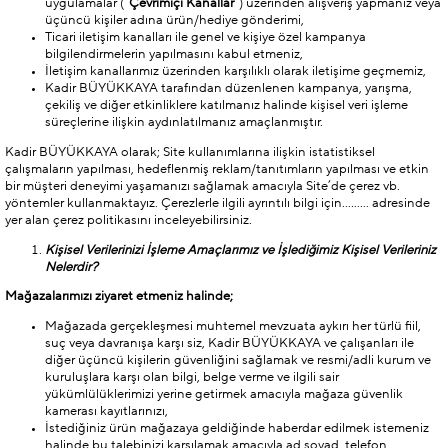
uygulamalar (“
Çevrimiçi Kanallar
”) üzerinden alışveriş yapmanız veya
üçüncü kişiler adına ürün/hediye gönderimi,
Ticari iletişim kanalları ile genel ve kişiye özel kampanya
bilgilendirmelerin yapılmasını kabul etmeniz,
İletişim kanallarımız üzerinden karşılıklı olarak iletişime geçmemiz,
Kadir BÜYÜKKAYA tarafından düzenlenen kampanya, yarışma,
çekiliş ve diğer etkinliklere katılmanız halinde kişisel veri işleme
süreçlerine ilişkin aydınlatılmanız amaçlanmıştır.
Kadir BÜYÜKKAYA olarak; Site kullanımlarına ilişkin istatistiksel
çalışmaların yapılması, hedeflenmiş reklam/tanıtımların yapılması ve etkin
bir müşteri deneyimi yaşamanızı sağlamak amacıyla Site’de çerez vb.
yöntemler kullanmaktayız. Çerezlerle ilgili ayrıntılı bilgi için……… adresinde
yer alan çerez politikasını inceleyebilirsiniz.
Kişisel Verilerinizi İşleme Amaçlarımız ve İşlediğimiz Kişisel Verileriniz
Nelerdir?
Mağazalarımızı ziyaret etmeniz halinde;
Mağazada gerçekleşmesi muhtemel mevzuata aykırı her türlü fiil,
suç veya davranışa karşı siz, Kadir BÜYÜKKAYA ve çalışanları ile
diğer üçüncü kişilerin güvenliğini sağlamak ve resmi/adli kurum ve
kuruluşlara karşı olan bilgi, belge verme ve ilgili sair
yükümlülüklerimizi yerine getirmek amacıyla mağaza güvenlik
kamerası kayıtlarınızı,
İstediğiniz ürün mağazaya geldiğinde haberdar edilmek istemeniz
halinde bu talebinizi karşılamak amacıyla ad soyad, telefon