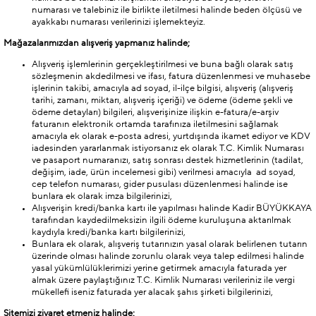
numarası ve talebiniz ile birlikte iletilmesi halinde beden ölçüsü ve
ayakkabı numarası verilerinizi işlemekteyiz.
Mağazalarımızdan alışveriş yapmanız halinde;
Alışveriş işlemlerinin gerçekleştirilmesi ve buna bağlı olarak satış
sözleşmenin akdedilmesi ve ifası, fatura düzenlenmesi ve muhasebe
işlerinin takibi, amacıyla ad soyad, il-ilçe bilgisi, alışveriş (alışveriş
tarihi, zamanı, miktarı, alışveriş içeriği) ve ödeme (ödeme şekli ve
ödeme detayları) bilgileri, alışverişinize ilişkin e-fatura/e-arşiv
faturanın elektronik ortamda tarafınıza iletilmesini sağlamak
amacıyla ek olarak e-posta adresi, yurtdışında ikamet ediyor ve KDV
iadesinden yararlanmak istiyorsanız ek olarak T.C. Kimlik Numarası
ve pasaport numaranızı, satış sonrası destek hizmetlerinin (tadilat,
değişim, iade, ürün incelemesi gibi) verilmesi amacıyla ad soyad,
cep telefon numarası, gider pusulası düzenlenmesi halinde ise
bunlara ek olarak imza bilgilerinizi,
Alışverişin kredi/banka kartı ile yapılması halinde Kadir BÜYÜKKAYA
tarafından kaydedilmeksizin ilgili ödeme kuruluşuna aktarılmak
kaydıyla kredi/banka kartı bilgilerinizi,
Bunlara ek olarak, alışveriş tutarınızın yasal olarak belirlenen tutarın
üzerinde olması halinde zorunlu olarak veya talep edilmesi halinde
yasal yükümlülüklerimizi yerine getirmek amacıyla faturada yer
almak üzere paylaştığınız T.C. Kimlik Numarası verileriniz ile vergi
mükellefi iseniz faturada yer alacak şahıs şirketi bilgilerinizi,
Sitemizi ziyaret etmeniz halinde;