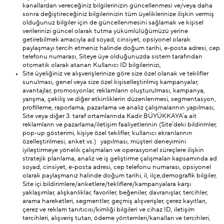
kanallardan vereceğiniz bilgilerinizin güncellenmesi ve/veya daha
sonra değiştireceğiniz bilgilerinizin tüm üyeliklerinize ilişkin vermiş
olduğunuz bilgiler için de güncellenmesini sağlamak ve kişisel
verilerinizi güncel olarak tutma yükümlülüğümüzü yerine
getirebilmek amacıyla ad soyad, cinsiyet, opsiyonel olarak
paylaşmayı tercih etmeniz halinde doğum tarihi, e-posta adresi, cep
telefonu numarası, Siteye üye olduğunuzda sistem tarafından
otomatik olarak atanan Kullanıcı ID bilgilerinizi,
Site üyeliğiniz ve alışverişlerinize göre size özel olanak ve teklifler
sunulması, genel veya size özel kişiselleştirilmiş kampanyalar,
avantajlar, promosyonlar, reklamların oluşturulması, kampanya,
yarışma, çekiliş ve diğer etkinliklerin düzenlenmesi, segmentasyon,
profilleme, raporlama, pazarlama ve analiz çalışmalarının yapılması,
Site veya diğer 3. taraf ortamlarında Kadir BÜYÜKKAYA’a ait
reklamların ve pazarlama/iletişim faaliyetlerinin (Site’deki bildirimler,
pop-up gösterimi, kişiye özel teklifler, kullanıcı ekranlarının
özelleştirilmesi, anket vs.) yapılması, müşteri deneyimini
iyileştirmeye yönelik çalışmaları ve operasyonel süreçlere ilişkin
stratejik planlama, analiz ve iş geliştirme çalışmaları kapsamında ad
soyad, cinsiyet, e-posta adresi, cep telefonu numarası, opsiyonel
olarak paylaşmanız halinde doğum tarihi, il, ilçe,
demografik bilgiler,
Site içi bildirimlere/anketlere/tekliflere/kampanyalara karşı
yaklaşımlar, alışkanlıklar, favoriler, beğeniler, davranışlar, tercihler,
arama hareketleri, segmentler, geçmiş alışverişler, çerez kayıtları,
çerez ve reklam tanıtıcısı/kimliği bilgileri ve cihaz ID, iletişim
tercihleri, alışveriş tutarı, ödeme yöntemleri/kanalları ve tercihleri,