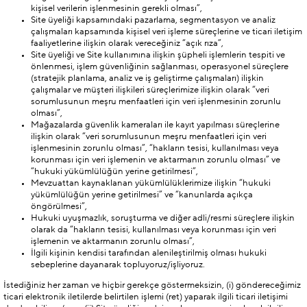
kişisel verilerin işlenmesinin gerekli olması”,
Site üyeliği kapsamındaki pazarlama, segmentasyon ve analiz
çalışmaları kapsamında kişisel veri işleme süreçlerine ve ticari iletişim
faaliyetlerine ilişkin olarak vereceğiniz “açık rıza”,
Site üyeliği ve Site kullanımına ilişkin şüpheli işlemlerin tespiti ve
önlenmesi, işlem güvenliğinin sağlanması, operasyonel süreçlere
(stratejik planlama, analiz ve iş geliştirme çalışmaları) ilişkin
çalışmalar ve müşteri ilişkileri süreçlerimize ilişkin olarak “veri
sorumlusunun meşru menfaatleri için veri işlenmesinin zorunlu
olması”,
Mağazalarda güvenlik kameraları ile kayıt yapılması süreçlerine
ilişkin olarak “veri sorumlusunun meşru menfaatleri için veri
işlenmesinin zorunlu olması”, “hakların tesisi, kullanılması veya
korunması için veri işlemenin ve aktarmanın zorunlu olması” ve
“hukuki yükümlülüğün yerine getirilmesi”,
Mevzuattan kaynaklanan yükümlülüklerimize ilişkin “hukuki
yükümlülüğün yerine getirilmesi” ve “kanunlarda açıkça
öngörülmesi”,
Hukuki uyuşmazlık, soruşturma ve diğer adli/resmi süreçlere ilişkin
olarak da “hakların tesisi, kullanılması veya korunması için veri
işlemenin ve aktarmanın zorunlu olması”,
İlgili kişinin kendisi tarafından alenileştirilmiş olması hukuki
sebeplerine dayanarak topluyoruz/işliyoruz.
İstediğiniz her zaman ve hiçbir gerekçe göstermeksizin, (i) göndereceğimiz
ticari elektronik iletilerde belirtilen işlemi (ret) yaparak ilgili ticari iletişimi