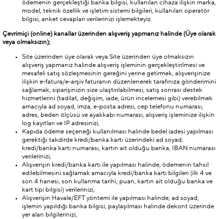
ödemenin gerçekleştiği banka bilgisi, kullanılan cihaza ilişkin marka,
model, teknik özellik ve işletim sistemi bilgileri, kullanılan operatör
bilgisi, anket cevapları verilerinizi işlemekteyiz.
Çevrimiçi (online) kanallar üzerinden alışveriş yapmanız halinde (Üye olarak
veya olmaksızın);
Site üzerinden üye olarak veya Site üzerinden üye olmaksızın
alışveriş yapmanız halinde alışveriş işleminin gerçekleştirilmesi ve
mesafeli satış sözleşmesinin gereğini yerine getirmek, alışverişinize
ilişkin e-fatura/e-arşiv faturanın düzenlenerek tarafınıza gönderimini
sağlamak, siparişinizin size ulaştırılabilmesi, satış sonrası destek
hizmetlerini (tadilat, değişim, iade, ürün incelemesi gibi) verebilmek
amacıyla ad soyad, imza, e-posta adresi, cep telefonu numarası,
adres, beden ölçüsü ve ayakkabı numarası, alışveriş işleminize ilişkin
log kayıtları ve IP adresinizi,
Kapıda ödeme seçeneği kullanılması halinde bedel iadesi yapılması
gerektiği takdirde kredi/banka kartı üzerindeki ad soyad,
kredi/banka kartı numarası, kartın ait olduğu banka, IBAN numarası
verilerinizi,
Alışverişin kredi/banka kartı ile yapılması halinde, ödemenin tahsil
edilebilmesini sağlamak amacıyla kredi/banka kartı bilgileri (ilk 4 ve
son 4 hanesi, son kullanma tarihi, puan, kartın ait olduğu banka ve
kart tipi bilgisi) verilerinizi,
Alışverişin Havale/EFT yöntemi ile yapılması halinde, ad soyad,
işlemin yapıldığı banka bilgisi, paylaşılması halinde dekont üzerinde
yer alan bilgilerinizi,