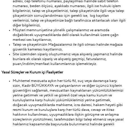
adresi, cep telefonu numarası, paylaşılması halinde sabit telefon
numarası, beden ölçüsü, ayakkabı numarası, ilgili ise hukuki işlem
bilgilerinizi, talep ve şikayetlerinizi, talep şikayetinizle ilgili veya talep
şikayetinizin sonuçlandırılması için gerekli ise, log kayıtları
verilerinizi, talep ve şikayetinize bağlı tarafınızca aktarılacak olan ilgili
diğer bilgilerinizi,
Müşteri memnuniyetine yönelik çalışmalarımız ve aramızda
doğabilecek uyuşmazlıklarda delil olarak kullanılmak üzere çağrı
merkezi ses kayıtlarınızı,
Talep ve şikayetinizin Mağazalarımız ile ilgili olması halinde mağaza
güvenlik kamerası kayıtlarınızı,
Site üzerinden sipariş oluşturmanız veya alışveriş yapmanız halinde
bunlara ek olarak sipariş ve alışveriş geçmişi, faturalarınız,
puan/indirim/menfaat kullanımlarınızı işlemekteyiz.
Yasal Süreçler ve Kurum içi Faaliyetler
Muhtemel mevzuata aykırı her türlü fiil, suç veya davranışa karşı
sizin, Kadir BÜYÜKKAYA ve çalışanlarının ve diğer üçüncü kişilerin
güvenliğini sağlamak, mevzuattan kaynaklanan yükümlülüklerimizi
yerine getirmek ve yetkili ve görevli özel veya kamu kurum ve
kuruluşlarına karşı hukuki yükümlüklerimizi yerine getirmek,
doğacak uyuşmazlıklarda mahkeme, icra dairesi, hakem heyeti gibi
resmi kurum ve kuruluşlara karşı her türlü dava, cevap ve itiraz
hakkının kullanılması, uyuşmazlıklara ilişkin görüşme ve anlaşma
süreçlerinin yürütülmesi, tarafımızdan bilgi talep etmeniz veya yasal
haklarınız kapsamında başvuruda bulunmanız halinde gerekli