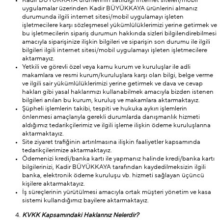
Kadir BÜYÜKKAYA ürünlerinin satıldığı internet siteleri/mobil
uygulamalar üzerinden Kadir BÜYÜKKAYA ürünlerini almanız
durumunda ilgili internet sitesi/mobil uygulamayı işleten
işletmecilere karşı sözleşmesel yükümlülüklerimizi yerine getirmek ve
bu işletmecilerin sipariş durumun hakkında sizleri bilgilendirebilmesi
amacıyla siparişinize ilişkin bilgileri ve siparişin son durumu ile ilgili
bilgileri ilgili internet sitesi/mobil uygulamayı işleten işletmecilere
aktarmayız.
Yetkili ve görevli özel veya kamu kurum ve kuruluşlar ile adli
makamlara ve resmi kurum/kuruluşlara karşı olan bilgi, belge verme
ve ilgili sair yükümlülüklerimizi yerine getirmek ve dava ve cevap
hakları gibi yasal haklarımızı kullanabilmek amacıyla bizden istenen
bilgileri anılan bu kurum, kuruluş ve makamlara aktarmaktayız.
Şüpheli işlemlerin takibi, tespiti ve hukuka aykırı işlemlerin
önlenmesi amaçlarıyla gerekli durumlarda danışmanlık hizmeti
aldığımız tedarikçilerimiz ve ilgili işleme ilişkin ödeme kuruluşlarına
aktarmaktayız.
Site ziyaret trafiğinin artırılmasına ilişkin faaliyetler kapsamında
tedarikçilerimize aktarmaktayız.
Ödemenizi kredi/banka kartı ile yapmanız halinde kredi/banka kartı
bilgilerinizi, Kadir BÜYÜKKAYA tarafından kaydedilmeksizin ilgili
banka, elektronik ödeme kuruluşu vb. hizmeti sağlayan üçüncü
kişilere aktarmaktayız.
İş süreçlerinin yürütülmesi amacıyla ortak müşteri yönetim ve kasa
sistemi kullandığımız bayilere aktarmaktayız.
KVKK Kapsamındaki Haklarınız Nelerdir?