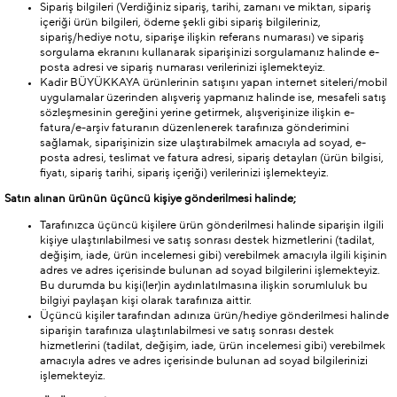
Sipariş bilgileri (Verdiğiniz sipariş, tarihi, zamanı ve miktarı, sipariş
içeriği ürün bilgileri, ödeme şekli gibi sipariş bilgileriniz,
sipariş/hediye notu, siparişe ilişkin referans numarası) ve sipariş
sorgulama ekranını kullanarak siparişinizi sorgulamanız halinde e-
posta adresi ve sipariş numarası verilerinizi işlemekteyiz.
Kadir BÜYÜKKAYA ürünlerinin satışını yapan internet siteleri/mobil
uygulamalar üzerinden alışveriş yapmanız halinde ise, mesafeli satış
sözleşmesinin gereğini yerine getirmek, alışverişinize ilişkin e-
fatura/e-arşiv faturanın düzenlenerek tarafınıza gönderimini
sağlamak, siparişinizin size ulaştırabilmek amacıyla ad soyad, e-
posta adresi, teslimat ve fatura adresi, sipariş detayları (ürün bilgisi,
fiyatı, sipariş tarihi, sipariş içeriği) verilerinizi işlemekteyiz.
Satın alınan ürünün üçüncü kişiye gönderilmesi halinde;
Tarafınızca üçüncü kişilere ürün gönderilmesi halinde siparişin ilgili
kişiye ulaştırılabilmesi ve satış sonrası destek hizmetlerini (tadilat,
değişim, iade, ürün incelemesi gibi) verebilmek amacıyla ilgili kişinin
adres ve adres içerisinde bulunan ad soyad bilgilerini işlemekteyiz.
Bu durumda bu kişi(ler)in aydınlatılmasına ilişkin sorumluluk bu
bilgiyi paylaşan kişi olarak tarafınıza aittir.
Üçüncü kişiler tarafından adınıza ürün/hediye gönderilmesi halinde
siparişin tarafınıza ulaştırılabilmesi ve satış sonrası destek
hizmetlerini (tadilat, değişim, iade, ürün incelemesi gibi) verebilmek
amacıyla adres ve adres içerisinde bulunan ad soyad bilgilerinizi
işlemekteyiz.