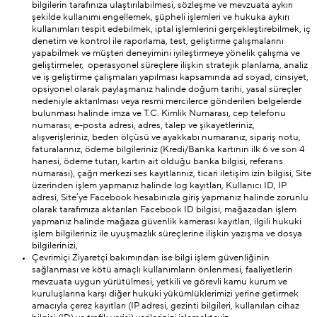
bilgilerin tarafınıza ulaştırılabilmesi, sözleşme ve mevzuata aykırı
şekilde kullanımı engellemek, şüpheli işlemleri ve hukuka aykırı
kullanımları tespit edebilmek, iptal işlemlerini gerçekleştirebilmek, iç
denetim ve kontrol ile raporlama, test, geliştirme çalışmalarını
yapabilmek ve müşteri deneyimini iyileştirmeye yönelik çalışma ve
geliştirmeler, operasyonel süreçlere ilişkin stratejik planlama, analiz
ve iş geliştirme çalışmaları yapılması kapsamında ad soyad, cinsiyet,
opsiyonel olarak paylaşmanız halinde doğum tarihi, yasal süreçler
nedeniyle aktarılması veya resmi mercilerce gönderilen belgelerde
bulunması halinde imza ve T.C. Kimlik Numarası, cep telefonu
numarası, e-posta adresi, adres, talep ve şikayetleriniz,
alışverişleriniz, beden ölçüsü ve ayakkabı numaranız, sipariş notu,
faturalarınız, ödeme bilgileriniz (Kredi/Banka kartının ilk 6 ve son 4
hanesi, ödeme tutarı, kartın ait olduğu banka bilgisi, referans
numarası), çağrı merkezi ses kayıtlarınız, ticari iletişim izin bilgisi, Site
üzerinden işlem yapmanız halinde log kayıtları, Kullanıcı ID, IP
adresi, Site’ye Facebook hesabınızla giriş yapmanız halinde zorunlu
olarak tarafımıza aktarılan Facebook ID bilgisi, mağazadan işlem
yapmanız halinde mağaza güvenlik kamerası kayıtları, ilgili hukuki
işlem bilgileriniz ile uyuşmazlık süreçlerine ilişkin yazışma ve dosya
bilgilerinizi,
Çevrimiçi Ziyaretçi bakımından ise bilgi işlem güvenliğinin
sağlanması ve kötü amaçlı kullanımların önlenmesi, faaliyetlerin
mevzuata uygun yürütülmesi, yetkili ve görevli kamu kurum ve
kuruluşlarına karşı diğer hukuki yükümlüklerimizi yerine getirmek
amacıyla çerez kayıtları (IP adresi, gezinti bilgileri, kullanılan cihaz