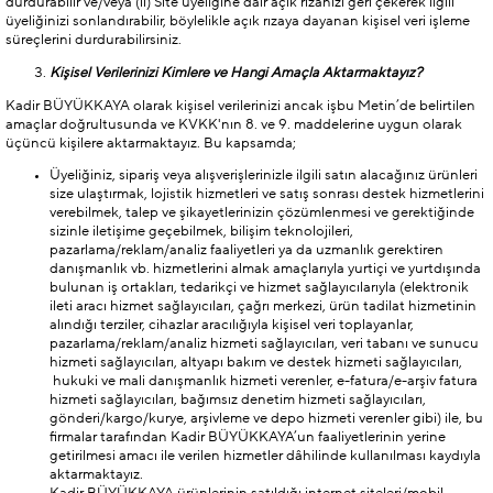
durdurabilir ve/veya (ii) Site üyeliğine dair açık rızanızı geri çekerek ilgili
üyeliğinizi sonlandırabilir, böylelikle açık rızaya dayanan kişisel veri işleme
süreçlerini durdurabilirsiniz.
Kişisel Verilerinizi Kimlere ve Hangi Amaçla Aktarmaktayız?
Kadir BÜYÜKKAYA olarak kişisel verilerinizi ancak işbu Metin’de belirtilen
amaçlar doğrultusunda ve KVKK'nın 8. ve 9. maddelerine uygun olarak
üçüncü kişilere aktarmaktayız. Bu kapsamda;
Üyeliğiniz, sipariş veya alışverişlerinizle ilgili satın alacağınız ürünleri
size ulaştırmak, lojistik hizmetleri ve satış sonrası destek hizmetlerini
verebilmek, talep ve şikayetlerinizin çözümlenmesi ve gerektiğinde
sizinle iletişime geçebilmek, bilişim teknolojileri,
pazarlama/reklam/analiz faaliyetleri ya da uzmanlık gerektiren
danışmanlık vb. hizmetlerini almak amaçlarıyla yurtiçi ve yurtdışında
bulunan iş ortakları, tedarikçi ve hizmet sağlayıcılarıyla (elektronik
ileti aracı hizmet sağlayıcıları, çağrı merkezi, ürün tadilat hizmetinin
alındığı terziler, cihazlar aracılığıyla kişisel veri toplayanlar,
pazarlama/reklam/analiz hizmeti sağlayıcıları, veri tabanı ve sunucu
hizmeti sağlayıcıları, altyapı bakım ve destek hizmeti sağlayıcıları,
hukuki ve mali danışmanlık hizmeti verenler, e-fatura/e-arşiv fatura
hizmeti sağlayıcıları, bağımsız denetim hizmeti sağlayıcıları,
gönderi/kargo/kurye, arşivleme ve depo hizmeti verenler gibi) ile, bu
firmalar tarafından Kadir BÜYÜKKAYA’un faaliyetlerinin yerine
getirilmesi amacı ile verilen hizmetler dâhilinde kullanılması kaydıyla
aktarmaktayız.