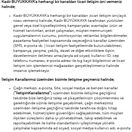
Kadir BÜYÜKKAYA’a herhangi bir kanaldan ticari iletişim izni vermeniz
halinde;
Kadir BÜYÜKKAYA’a herhangi bir kanaldan ,ticari iletişim izni/açık
rızası vermeniz halinde, Kadir BÜYÜKKAYA tarafından yürütülen
genel veya özel kişiselleştirilmiş kampanyalar, avantajlar, ürün ve
hizmet tanıtımları, anket çalışmaları, müşteri memnuniyeti
uygulamalarının sunumu, promosyonlar, reklamlar, bilgilendirmeler,
pazarlama faaliyetleri kapsamında seçeceğiniz kanallar üzerinden
(SMS, e-posta vb. ) ticari iletişim faaliyetlerinde bulunulabilmesi,
kampanya, yarışma, çekiliş, davet ve diğer etkinliklere ilişkin
davetlerimizin iletilmesi amaçlarıyla ad soyad, kullanıcı ID, cep
telefonu numarası, e-posta adresi ile log kayıt bilgilerinizi ve ticari
iletişim izin işlemlerinizi mağazadan gerçekleştirmeniz halinde
imzanızı işlemekteyiz.
İletişim Kanallarımız üzerinden bizimle iletişime geçmeniz halinde;
Çağrı merkezi, e-posta, Site, sosyal medya ve benzeri kanallar
(
“İletişim
Kanallarımız”
) üzerinden bizimle iletişime geçtiğiniz
takdirde bize ilettiğiniz talep ve şikayetlerinizin çözümlenmesi ve
gerektiğinde sizinle iletişime geçebilmek, çağrı merkezimiz
üzerinden iletişime geçtiğiniz takdirde tarafınıza doğru hitap
edebilmek, hizmet/işlem güvenliğini sağlayabilmek, tüm müşteri
ilişkileri süreçlerini daha iyi yönetebilmek, takip edebilmek ve
raporlayabilmek ile kalite standartlarını iyileştirmeye yönelik
çalışmalar kapsamında ad soyad, sosyal medya kullanıcı adı, e-posta