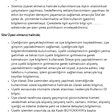
Sitemizi ziyaret etmeniz halinde kullanımlarınıza ilişkin istatistiksel
çalışmaların yapılması, hedeflenmiş reklam/tanıtımların yapılması ile
etkin bir müşteri deneyimi yaşamanızı sağlamak amacıyla Site’de
çerez vb. yöntemler kullanmakta ve Site kullanım (gezinti)
bilgilerinizi işlemekteyiz. Çerezlerle ilgili ayrıntılı bilgi için………. …
adresinde yer alan çerez politikasını inceleyebilirsiniz.
Site Üyesi olmanız halinde;
Üyeliğinizin gerçekleştirilmesi ve üye bilgilerinizin kaydedilmesi, üye
girişinin yapılabilmesini sağlamak, üyeliğinizle ilgili
bilgilendirmelerde bulunulması, üyelik sözleşmesinin gereğini yerine
getirmek ve tekrar tüm üyelik bilgilerinin girilmesine gerek
kalmaksızın üye bilgilerini kullanarak Siteye giriş yapılabilmesini ve
yine üyelik bilgilerinin girilmesine gerek kalmaksızın alışveriş
yapılabilmesini sağlamak amacıyla ad soyad, e-posta adresi, cep
telefonu numarası, işlem güvenliğinin sağlanması amacıyla log
kayıtları bilgilerinizi,
Üye olarak Site üzerinden alışveriş yapılmak istendiğinde
kullanılmak üzere kaydetmeniz halinde ek olarak adres bilginizi,
Üyelik esnasında otomatik olarak atanması nedeniyle Kullanıcı ID
bilgisi,
Üye olarak tarafınıza sipariş geçmişinizi görüntüleme hizmeti
verebilmek amacıyla alışveriş (alışveriş tarihi, zamanı, miktarı, alışveriş
içeriği) ve ödeme (ödeme şekli ve ödeme detayları) bilgilerinizi,
Üyelik işlemleri sırasında ya da Kadir BÜYÜKKAYA’a başka