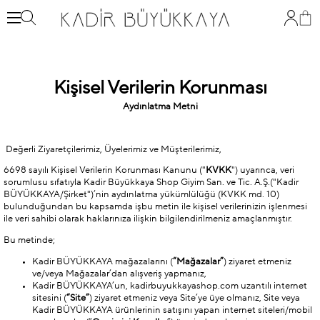
Kişisel Verilerin Korunması
Aydınlatma Metni
Değerli Ziyaretçilerimiz, Üyelerimiz ve Müşterilerimiz,
6698 sayılı Kişisel Verilerin Korunması Kanunu ("
KVKK
") uyarınca, veri
sorumlusu sıfatıyla Kadir Büyükkaya Shop Giyim San. ve Tic. A.Ş.("Kadir
BÜYÜKKAYA/Şirket")’nin aydınlatma yükümlülüğü (KVKK md. 10)
bulunduğundan bu kapsamda işbu metin ile kişisel verilerinizin işlenmesi
ile veri sahibi olarak haklarınıza ilişkin bilgilendirilmeniz amaçlanmıştır.
Bu metinde;
Kadir BÜYÜKKAYA mağazalarını (
“Mağazalar”
) ziyaret etmeniz
ve/veya Mağazalar’dan alışveriş yapmanız,
Kadir BÜYÜKKAYA’un, kadirbuyukkayashop.com uzantılı internet
sitesini (
“Site”
) ziyaret etmeniz veya Site’ye üye olmanız, Site veya
Kadir BÜYÜKKAYA ürünlerinin satışını yapan internet siteleri/mobil