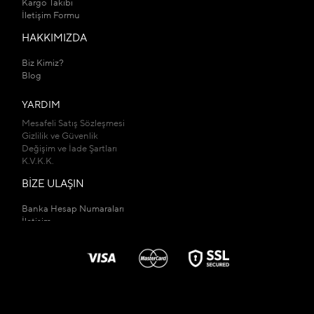
Kargo Takibi
İletişim Formu
HAKKIMIZDA
Biz Kimiz?
Blog
YARDIM
Mesafeli Satış Sözleşmesi
Gizlilik ve Güvenlik
Değişim ve İade Şartları
K.V.K.K.
BİZE ULAŞIN
Banka Hesap Numaraları
İletişim
Mağazalarımız