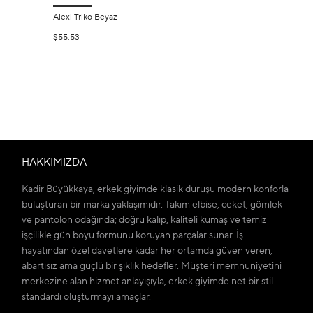
Alexi Triko Beyaz
$55.53
HAKKIMIZDA
Kadir Büyükkaya, erkek giyimde klasik duruşu modern konforla
buluşturan bir marka yaklaşımıdır. Takım elbise, ceket, gömlek
ve pantolon odağında; doğru kalıp, kaliteli kumaş ve temiz
işçilikle gün boyu formunu koruyan parçalar sunar. İş
hayatından özel davetlere kadar her ortamda güven veren,
abartısız ama güçlü bir şıklık hedefler. Müşteri memnuniyetini
merkezine alan hizmet anlayışıyla, erkek giyimde net bir stil
standardı oluşturmayı amaçlar.