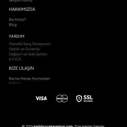
İletişim Formu
HAKKIMIZDA
Biz Kimiz?
Blog
YARDIM
Mesafeli Satış Sözleşmesi
Gizlilik ve Güvenlik
Değişim ve İade Şartları
K.V.K.K.
BİZE ULAŞIN
Banka Hesap Numaraları
İletişim
Mağazalarımız
© 2026
kadirbuyukkayashop.com
- Tüm Hakları Saklıdır.