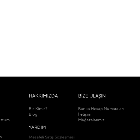
M
HAKKIMIZDA
BİZE ULAŞIN
Biz Kimiz?
Banka Hesap Numaraları
Blog
İletişim
uttum
Mağazalarımız
YARDIM
ip
Mesafeli Satış Sözleşmesi