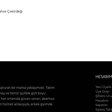
Kahve Çekirdeği
HESABI
Yeni Üyelik
şturan bir marka yaklaşımıdır. Takım
Üye Girişi
maş ve temiz işçilikle gün boyu
Şifremi Un
r her ortamda güven veren, abartısız
Hesabım
n hizmet anlayışıyla, erkek giyimde
Sepetim
Sipariş Tak