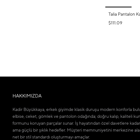
Talia Pantalon 
$111.09
HAKKIMIZDA
Kadir Büyükkaya, erkek giyimde klasik duruşu modern konforla bulu
elbise, ceket, gömlek ve pantolon odağında; doğru kalıp, kaliteli ku
formunu koruyan parçalar sunar. İş hayatından özel davetlere kada
ama güçlü bir şıklık hedefler. Müşteri memnuniyetini merkezine ala
net bir stil standardı oluşturmayı amaçlar.