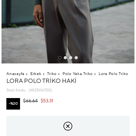
Anasayfa
Erkek
Triko
Polo Yaka Triko
Lora Polo Triko Ha
LORA POLO TRIKO HAKI
Stok Kodu
(W2506720)
$66.64
$53.31
20