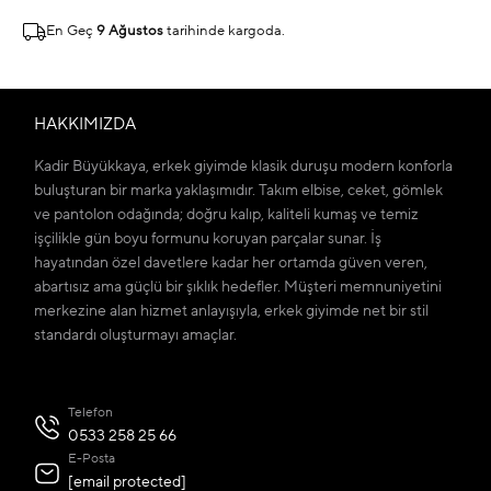
En Geç
9 Ağustos
tarihinde kargoda.
HAKKIMIZDA
Kadir Büyükkaya, erkek giyimde klasik duruşu modern konforla
buluşturan bir marka yaklaşımıdır. Takım elbise, ceket, gömlek
ve pantolon odağında; doğru kalıp, kaliteli kumaş ve temiz
işçilikle gün boyu formunu koruyan parçalar sunar. İş
hayatından özel davetlere kadar her ortamda güven veren,
abartısız ama güçlü bir şıklık hedefler. Müşteri memnuniyetini
merkezine alan hizmet anlayışıyla, erkek giyimde net bir stil
standardı oluşturmayı amaçlar.
Telefon
0533 258 25 66
E-Posta
[email protected]