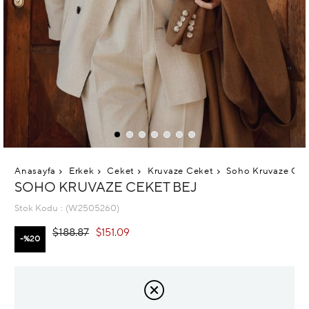
Anasayfa
Erkek
Ceket
Kruvaze Ceket
Soho Kruvaze Cek
SOHO KRUVAZE CEKET BEJ
Stok Kodu
(W2505260)
$188.87
$151.09
20