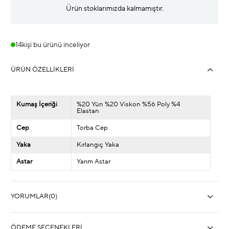
Ürün stoklarımızda kalmamıştır.
14
kişi bu ürünü inceliyor
ÜRÜN ÖZELLIKLERI
Kumaş İçeriği
%20 Yün %20 Viskon %56 Poly %4
Elastan
Cep
Torba Cep
Yaka
Kırlangıç Yaka
Astar
Yarım Astar
YORUMLAR
(0)
ÖDEME SEÇENEKLERI