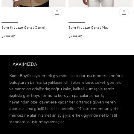
Sorn Kruvaze Ceket Camel
Sorn Kruvaze Ceket Mavi
$244.42
$244.42
HAKKIMIZDA
Kadir Büyükkaya, erkek giyimde klasik duruşu modern konforla
buluşturan bir marka yaklaşımıdır. Takım elbise, ceket, gömlek
ve pantolon odağında; doğru kalıp, kaliteli kumaş ve temiz
işçilikle gün boyu formunu koruyan parçalar sunar. İş
hayatından özel davetlere kadar her ortamda güven veren,
abartısız ama güçlü bir şıklık hedefler. Müşteri memnuniyetini
merkezine alan hizmet anlayışıyla, erkek giyimde net bir stil
standardı oluşturmayı amaçlar.