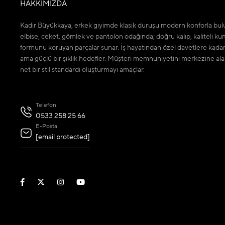
HAKKIMIZDA
Kadir Büyükkaya, erkek giyimde klasik duruşu modern konforla bulu
elbise, ceket, gömlek ve pantolon odağında; doğru kalıp, kaliteli ku
formunu koruyan parçalar sunar. İş hayatından özel davetlere kada
ama güçlü bir şıklık hedefler. Müşteri memnuniyetini merkezine ala
net bir stil standardı oluşturmayı amaçlar.
Telefon
0533 258 25 66
E-Posta
[email protected]