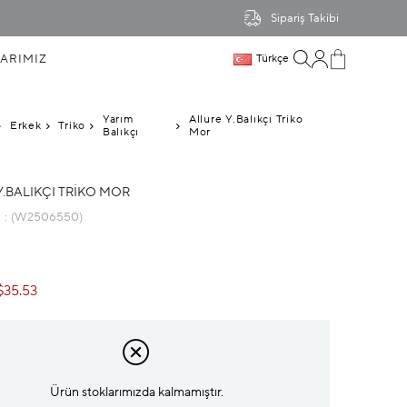
Sipariş Takibi
ARIMIZ
Türkçe
Yarım
Allure Y.Balıkçı Triko
Erkek
Triko
Balıkçı
Mor
Y.BALIKÇI TRIKO MOR
u
(W2506550)
$35.53
Ürün stoklarımızda kalmamıştır.