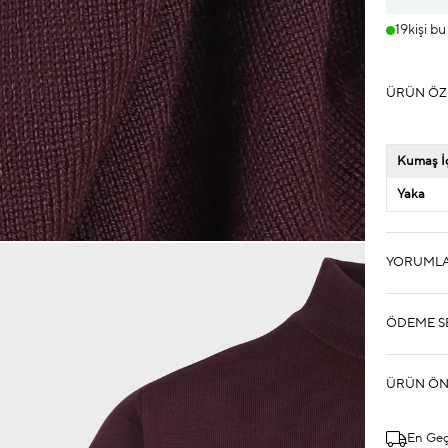
19
kişi b
ÜRÜN ÖZ
Kumaş İç
Yaka
YORUML
ÖDEME S
ÜRÜN ÖN
En Ge