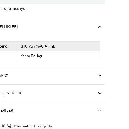
u ürünü inceliyor
ELLIKLERI
eriği
%10 Yün %90 Akrilik
Yarım Balıkçı
AR
(0)
EÇENEKLERI
ERILERI
ç
10 Ağustos
tarihinde kargoda.