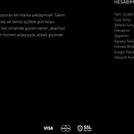
HESABI
Yeni Üyelik
şturan bir marka yaklaşımıdır. Takım
Üye Girişi
maş ve temiz işçilikle gün boyu
Şifremi Un
r her ortamda güven veren, abartısız
Hesabım
n hizmet anlayışıyla, erkek giyimde
Sepetim
Sipariş Tak
Havale Bil
Kargo Taki
İletişim Fo