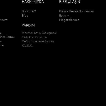
M
HAKKIMIZDA
BİZE ULAŞIN
Biz Kimiz?
Banka Hesap Numaraları
Blog
İletişim
uttum
Mağazalarımız
YARDIM
ip
Mesafeli Satış Sözleşmesi
dirim Formu
Gizlilik ve Güvenlik
bi
Değişim ve İade Şartları
rmu
K.V.K.K.