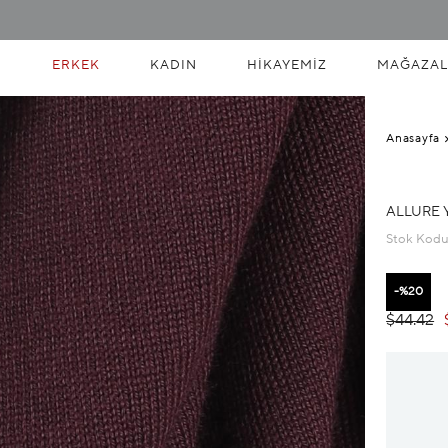
ERKEK
KADIN
HIKAYEMIZ
MAĞAZAL
Anasayfa
ALLURE 
Stok Kod
20
$44.42