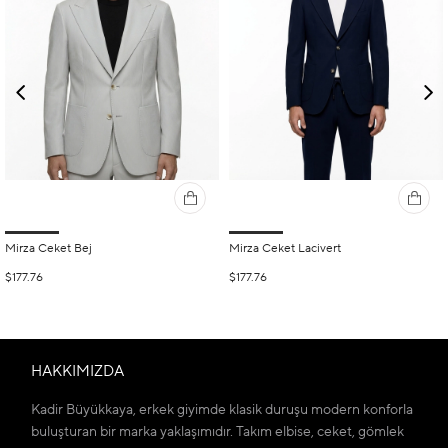
Mirza Ceket Bej
Mirza Ceket Lacivert
$177.76
$177.76
HAKKIMIZDA
Kadir Büyükkaya, erkek giyimde klasik duruşu modern konforla
buluşturan bir marka yaklaşımıdır. Takım elbise, ceket, gömlek