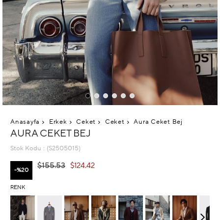
Anasayfa
Erkek
Ceket
Ceket
Aura Ceket Bej
AURA CEKET BEJ
Stok Kodu
(S2505015)
$155.53
$124.42
20
RENK