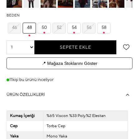
BEDEN
46
48
50
52
54
56
58
📍 Mağaza Stoklarını Göster
11
kişi bu ürünü inceliyor
ÜRÜN ÖZELLIKLERI
Kumaş İçeriği
%65 Viscon %33 Poly.%2 Elestan
Cep
Torba Cep
Yaka
Mono Yaka