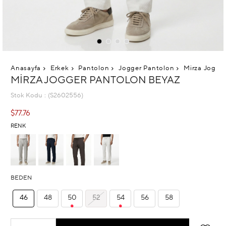
Anasayfa
Erkek
Pantolon
Jogger Pantolon
Mirza Jogge
MIRZA JOGGER PANTOLON BEYAZ
Stok Kodu
(S2602556)
$77.76
RENK
BEDEN
46
48
50
52
54
56
58