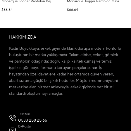
Monarque Jogger Pantolon Bej
Monarque Jogger Pantolon Mavi
$66.64
$66.64
HAKKIMIZDA
Kadir Büyükkaya, erkek giyimde klasik duruşu modern konforla
buluşturan bir marka yaklaşımıdır. Takım elbise, ceket, gömlek
ve pantolon odağında; doğru kalıp, kaliteli kumaş ve temiz
işçilikle gün boyu formunu koruyan parçalar sunar. İş
hayatından özel davetlere kadar her ortamda güven veren,
abartısız ama güçlü bir şıklık hedefler. Müşteri memnuniyetini
merkezine alan hizmet anlayışıyla, erkek giyimde net bir stil
standardı oluşturmayı amaçlar.
Telefon
0533 258 25 66
E-Posta