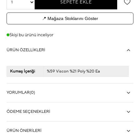
📍 Mağaza Stoklarını Göster
5
kişi bu ürünü inceliyor
ÜRÜN ÖZELLIKLERI
Kumaş İçeriği
%59 Viscon %21 Poly %20 Ea
YORUMLAR
(0)
ÖDEME SEÇENEKLERI
ÜRÜN ÖNERILERI