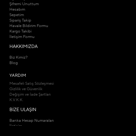
Şifremi Unuttum
Hesabım
Sepetim
Sipariş Takip
Havale Bildirim Formu
Kargo Takibi
İletişim Formu
HAKKIMIZDA
Biz Kimiz?
Blog
YARDIM
Mesafeli Satış Sözleşmesi
Gizlilik ve Güvenlik
Değişim ve İade Şartları
K.V.K.K.
BİZE ULAŞIN
Banka Hesap Numaraları
İletişim
Mağazalarımız