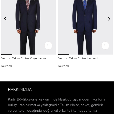
Velutto Takım Elbise Koyu Lacivert
Velutto Takım Elbise Lacivert
$397.76
$397.76
HAKKIMIZDA
Kadir Büyükkaya, erkek giyimde klasik duruşu modern konforla
buluşturan bir marka yaklaşımıdır. Takım elbise, ceket, gömlek
ve pantolon odağında; doğru kalıp, kaliteli kumaş ve temiz