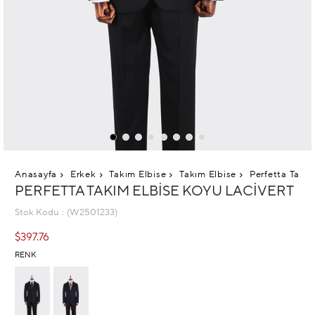
Anasayfa
Erkek
Takım Elbise
Takım Elbise
Perfetta Takım
PERFETTA TAKIM ELBISE KOYU LACIVERT
Stok Kodu
(W2501233)
$397.76
RENK