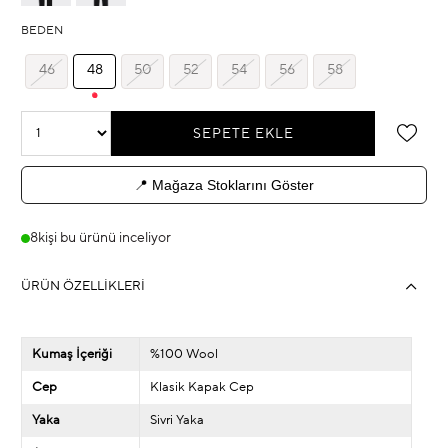
BEDEN
46
48
50
52
54
56
58
📍 Mağaza Stoklarını Göster
8
kişi bu ürünü inceliyor
ÜRÜN ÖZELLIKLERI
Kumaş İçeriği
%100 Wool
Cep
Klasik Kapak Cep
Yaka
Sivri Yaka