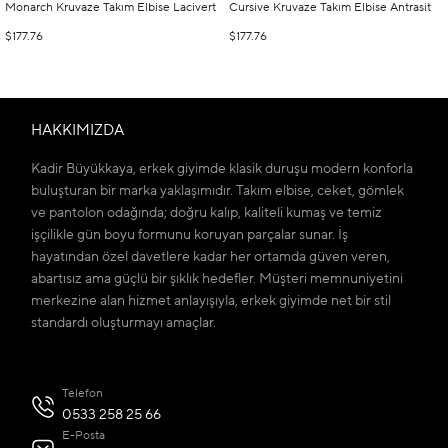
Monarch Kruvaze Takım Elbise Lacivert
Cursive Kruvaze Takım Elbise Antrasit
$177.76
$177.76
HAKKIMIZDA
Kadir Büyükkaya, erkek giyimde klasik duruşu modern konforla
buluşturan bir marka yaklaşımıdır. Takım elbise, ceket, gömlek
ve pantolon odağında; doğru kalıp, kaliteli kumaş ve temiz
işçilikle gün boyu formunu koruyan parçalar sunar. İş
hayatından özel davetlere kadar her ortamda güven veren,
abartısız ama güçlü bir şıklık hedefler. Müşteri memnuniyetini
merkezine alan hizmet anlayışıyla, erkek giyimde net bir stil
standardı oluşturmayı amaçlar.
Telefon
0533 258 25 66
E-Posta