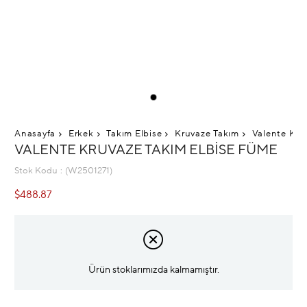
Anasayfa
Erkek
Takım Elbise
Kruvaze Takım
Valente Kru
VALENTE KRUVAZE TAKIM ELBISE FÜME
Stok Kodu
(W2501271)
$488.87
Ürün stoklarımızda kalmamıştır.